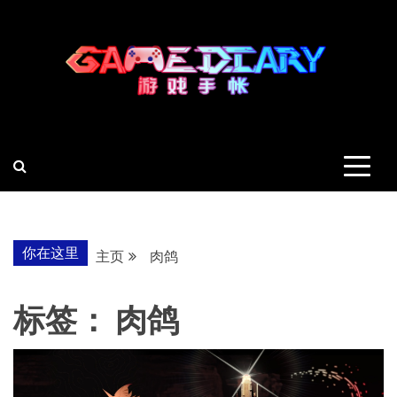
跳
至
内
容
羽风手帐姬
创造最好的内容
你在这里
主页
肉鸽
标签：
肉鸽