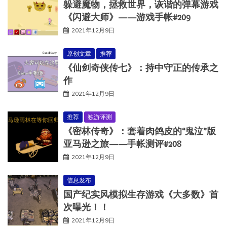
躲避魔物，拯救世界，诙谐的弹幕游戏
《闪避大师》——游戏手帐#209
2021年12月9日
原创文章
推荐
《仙剑奇侠传七》：持中守正的传承之
作
2021年12月9日
推荐
独游评测
《密林传奇》：套着肉鸽皮的“鬼泣”版
亚马逊之旅——手帐测评#208
2021年12月9日
信息发布
国产纪实风模拟生存游戏《大多数》首
次曝光！！
2021年12月9日