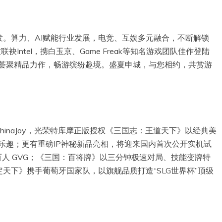
。算力、AI赋能行业发展，电竞、互娱多元融合，不断解锁
技联袂Intel，携白玉京、Game Freak等知名游戏团队佳作登陆
风，荟聚精品力作，畅游缤纷趣境。盛夏申城，与您相约，共赏游
hinaJoy，光荣特库摩正版授权《三国志：王道天下》以经典美
乐趣；更有重磅IP神秘新品亮相，将迎来国内首次公开实机试
百人 GVG；《三国：百将牌》以三分钟极速对局、技能变牌特
天下》携手葡萄牙国家队，以旗舰品质打造“SLG世界杯”顶级