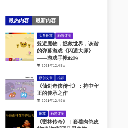
最热内容
最新内容
头条推荐
独游评测
躲避魔物，拯救世界，诙谐
的弹幕游戏《闪避大师》
——游戏手帐#209
2021年12月9日
原创文章
推荐
《仙剑奇侠传七》：持中守
正的传承之作
2021年12月9日
推荐
独游评测
《密林传奇》：套着肉鸽皮