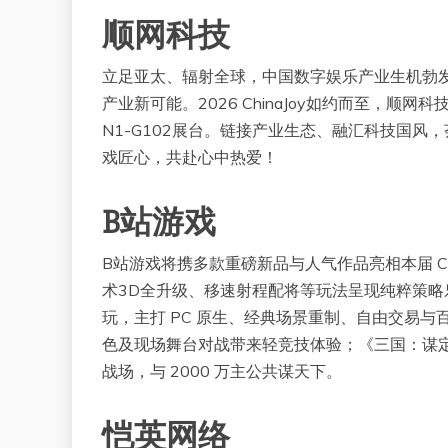
顺网科技
立足亚太、辐射全球，中国数字娱乐产业生机勃发
产业新可能。2026 ChinaJoy如约而至，顺网科
N1-G102展台。链接产业生态、融汇科技国
戏匠心，共赴心中热爱！
B站游戏
B站游戏将携多款重磅新品与人气作品亮相本届 C
术3D全升级、移速射程配将等玩法呈现纯粹策略
玩，主打 PC 原生、经典场景重制、自由交易与
色及现场舞台对战带来轻竞技体验；《三国：谋定
战场，与 2000 万主公共谋天下。
恺英网络