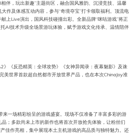
“有AI相伴，玩出新趣”主题街区，融合国风雅韵、沉浸竞技、温馨
大作及体感互动内容，参与“奇境夺宝”打卡领取福利。顶流电
献上Live演出，国风科技碰撞出彩。全新品牌“咪咕游戏”将正
依托AI技术升级全场景游玩体验，赋予游戏文化传承、温情陪伴
A2》《反恐精英：全球攻势》《女神异闻录：夜幕魅影》及诛
美世界首款超自然都市开放世界产品，也在本次ChinaJoy准
展台将为大家带来一场精彩纷呈的游戏盛宴。现场不仅准备了丰富多彩的游
礼品；多款尚未上市的新作也将首次开放抢先体验，让粉丝们
国产佳作亮相，集中展现本土主机游戏的高品质与独特魅力。还