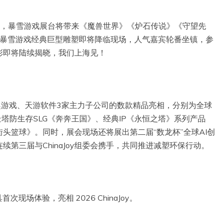
3展位，暴雪游戏展台将带来《魔兽世界》《炉石传说》《守望先
IP!暴雪游戏经典巨型雕塑即将降临现场，人气嘉宾轮番坐镇，参
彩即将陆续揭晓，我们上海见！
动、盛趣游戏、天游软件3家主力子公司的数款精品亮相，分别为全球
塔防生存SLG《奔奔王国》、经典IP《永恒之塔》系列产品
头篮球》。同时，展会现场还将展出第二届“数龙杯”全球AI创
第三届与ChinaJoy组委会携手，共同推进减塑环保行动。
现场体验，亮相 2026 ChinaJoy。