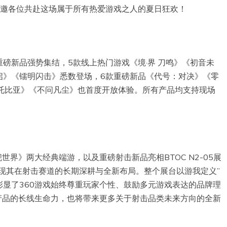
。诚邀各位共赴这场属于所有热爱游戏之人的夏日狂欢！
磅新品强势集结，5款线上热门游戏《境·界 刀鸣》《初音未
启》《镭明闪击》悉数登场，6款重磅新品《代号：对决》《零
托托比亚》《不问凡尘》也首度开放体验。所有产品均支持现场
战舰世界》两大经典端游，以及重磅射击新品亮相BTOC N2-05展
展现其在射击赛道的长期深耕与全新布局。整个展台以游我定义”
显了360游戏始终尊重玩家个性、鼓励多元游戏表达的品牌理
产品的长线生命力，也将带来更多关于射击品类未来方向的全新