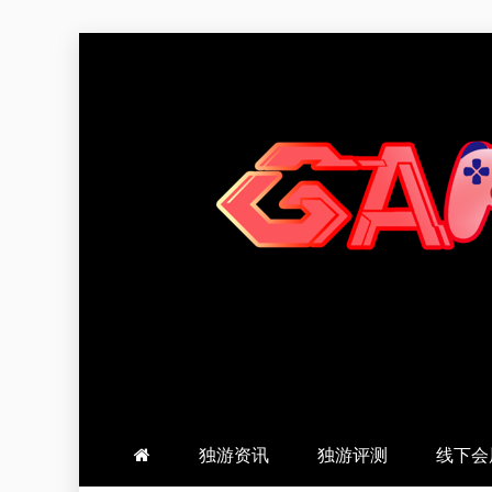
跳
至
内
容
羽风手帐姬
创造最好的内容
独游资讯
独游评测
线下会