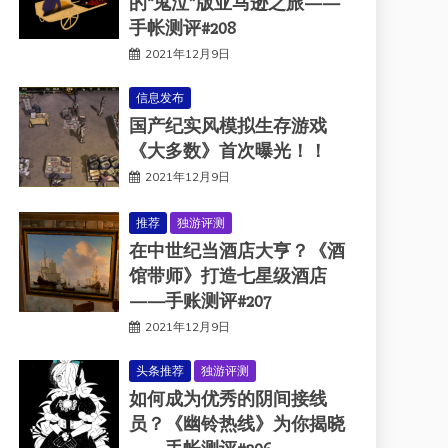
的“鬼泣”版亚马逊之旅——
手帐测评#208
2021年12月9日
信息发布
国产纪实风模拟生存游戏
《大多数》首次曝光！！
2021年12月9日
推荐
独游评测
在中世纪当酒店大亨？《酒
馆带师》打造七星级酒店
——手账测评#207
2021年12月9日
头条推荐
独游评测
如何成为优秀的阴间接线
员？《幽铃热线》为你揭晓