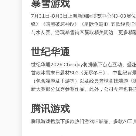
暴雪游戏
7月31日-8月3日上海新国际博览中心N3-0
锋》《暗黑破坏神IV》《星际争霸II》五款经典
与水友赛、游玩暴雪街区赢取精美周边！更多精
世纪华通
世纪华通2026 ChinaJoy将携旗下点点互
首款冰雪末日题材SLG《无尽冬日》、中世纪背景
（包含端游及手游等）以及经典篮球竞技端游《街
新大赛部分优秀参赛作品。此外，公司今年也将连续
腾讯游戏
腾讯游戏携旗下多款热门游戏IP展品、多款AI工具首次