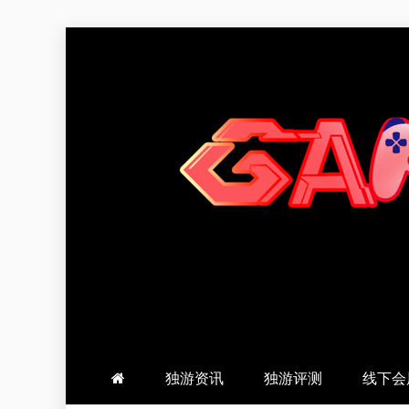
跳
至
内
容
羽风手帐姬
创造最好的内容
独游资讯
独游评测
线下会