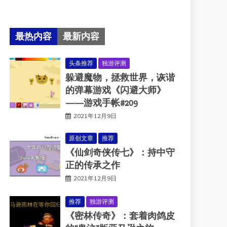
最热内容
最新内容
头条推荐
独游评测
躲避魔物，拯救世界，诙谐
的弹幕游戏《闪避大师》
——游戏手帐#209
2021年12月9日
原创文章
推荐
《仙剑奇侠传七》：持中守
正的传承之作
2021年12月9日
推荐
独游评测
《密林传奇》：套着肉鸽皮