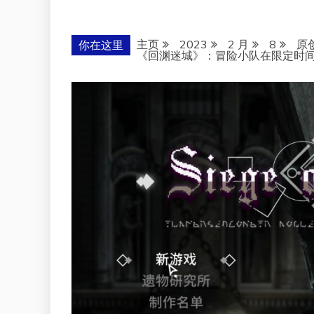
主页
2023
2 月
8
原
你在这里
《回渊迷城》：冒险小队在限定时间