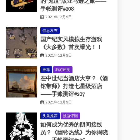
的“鬼泣”版亚马逊之旅——
手帐测评#208
2021年12月9日
信息发布
国产纪实风模拟生存游戏
《大多数》首次曝光！！
2021年12月9日
推荐
独游评测
在中世纪当酒店大亨？《酒
馆带师》打造七星级酒店
——手账测评#207
2021年12月9日
头条推荐
独游评测
如何成为优秀的阴间接线
员？《幽铃热线》为你揭晓