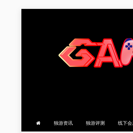
跳
至
内
容
羽风手帐姬
创造最好的内容
独游资讯
独游评测
线下会