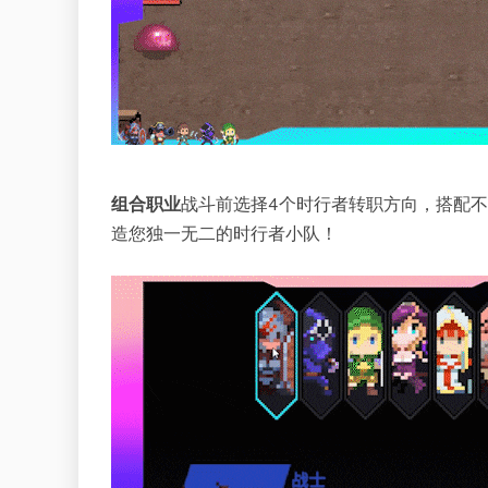
组合职业
战斗前选择4个时行者转职方向，搭配
造您独一无二的时行者小队！