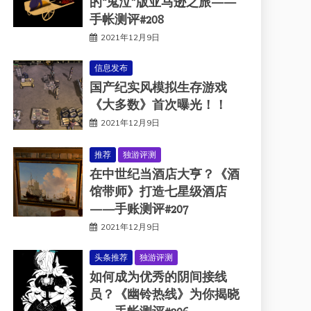
的“鬼泣”版亚马逊之旅——
手帐测评#208
2021年12月9日
信息发布
国产纪实风模拟生存游戏
《大多数》首次曝光！！
2021年12月9日
推荐
独游评测
在中世纪当酒店大亨？《酒
馆带师》打造七星级酒店
——手账测评#207
2021年12月9日
头条推荐
独游评测
如何成为优秀的阴间接线
员？《幽铃热线》为你揭晓