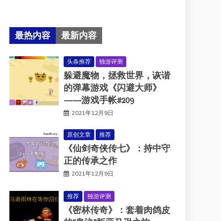
最热内容
最新内容
头条推荐
独游评测
躲避魔物，拯救世界，诙谐
的弹幕游戏《闪避大师》
——游戏手帐#209
2021年12月9日
原创文章
推荐
《仙剑奇侠传七》：持中守
正的传承之作
2021年12月9日
推荐
独游评测
《密林传奇》：套着肉鸽皮