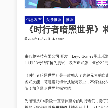
信息发布
头条推荐
推荐
《时行者暗黑世界》将于1
2023年11月28日
admin
由心趣科技有限公司 开发，Leyo Games
11月30号结束抢先测试，发布正式版，售价22
《时行者暗黑世界》是一款融入了肉鸽元素的自
各式技能，随意搭配组合技能与职业，不停优化
伍！加入黑暗世界的探索吧…
为感谢从EA阶段一直陪伴至今的时行者们，除
版
的玩家都可以
免费解锁
【神圣骑士】。(12月