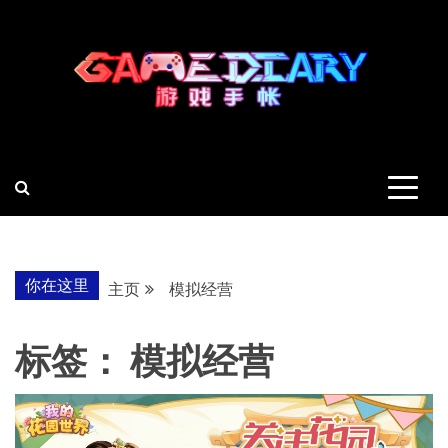
跳
至
内
容
羽风手帐姬
创造最好的内容
你在这里
主页
模拟经营
标签：
模拟经营