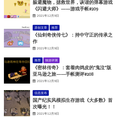
躲避魔物，拯救世界，诙谐的弹幕游戏
《闪避大师》——游戏手帐#209
2021年12月9日
原创文章
推荐
《仙剑奇侠传七》：持中守正的传承之
作
2021年12月9日
推荐
独游评测
《密林传奇》：套着肉鸽皮的“鬼泣”版
亚马逊之旅——手帐测评#208
2021年12月9日
信息发布
国产纪实风模拟生存游戏《大多数》首
次曝光！！
2021年12月9日