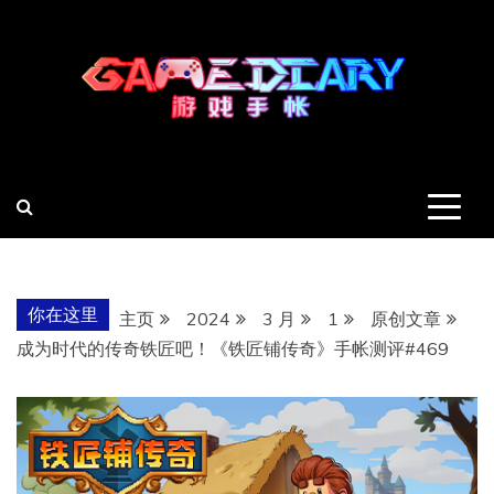
跳
至
内
容
羽风手帐姬
创造最好的内容
你在这里
主页
2024
3 月
1
原创文章
成为时代的传奇铁匠吧！《铁匠铺传奇》手帐测评#469