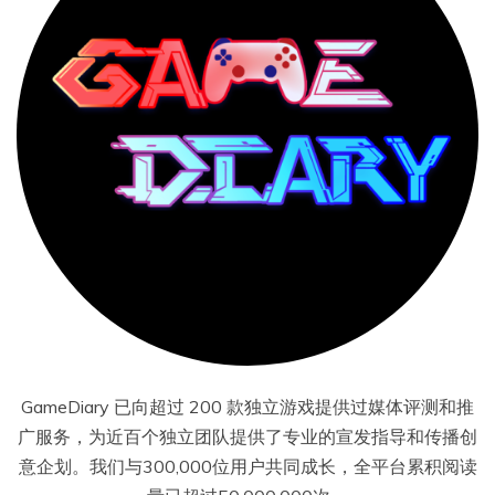
GameDiary 已向超过 200 款独立游戏提供过媒体评测和推
广服务，为近百个独立团队提供了专业的宣发指导和传播创
意企划。我们与300,000位用户共同成长，全平台累积阅读