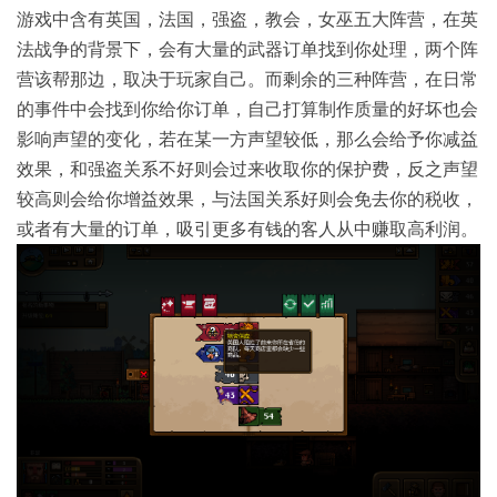
游戏中含有英国，法国，强盗，教会，女巫五大阵营，在英
法战争的背景下，会有大量的武器订单找到你处理，两个阵
营该帮那边，取决于玩家自己。而剩余的三种阵营，在日常
的事件中会找到你给你订单，自己打算制作质量的好坏也会
影响声望的变化，若在某一方声望较低，那么会给予你减益
效果，和强盗关系不好则会过来收取你的保护费，反之声望
较高则会给你增益效果，与法国关系好则会免去你的税收，
或者有大量的订单，吸引更多有钱的客人从中赚取高利润。