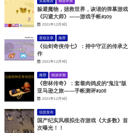
头条推荐
独游评测
躲避魔物，拯救世界，诙谐的弹幕游戏
《闪避大师》——游戏手帐#209
2021年12月9日
原创文章
推荐
《仙剑奇侠传七》：持中守正的传承之
作
2021年12月9日
推荐
独游评测
《密林传奇》：套着肉鸽皮的“鬼泣”版
亚马逊之旅——手帐测评#208
2021年12月9日
信息发布
国产纪实风模拟生存游戏《大多数》首
次曝光！！