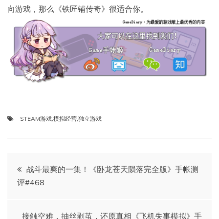
向游戏，那么《铁匠铺传奇》很适合你。
STEAM游戏
,
模拟经营
,
独立游戏
文
战斗最爽的一集！《卧龙苍天陨落完全版》手帐测
评#468
章
导
接触空难，抽丝剥茧，还原真相《飞机失事模拟》手