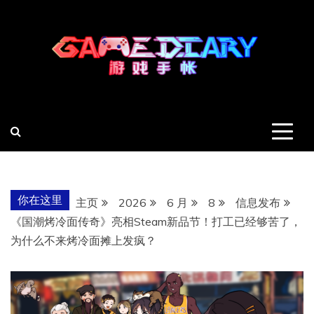
跳
至
内
容
羽风手帐姬
创造最好的内容
你在这里
主页
2026
6 月
8
信息发布
《国潮烤冷面传奇》亮相Steam新品节！打工已经够苦了，
为什么不来烤冷面摊上发疯？