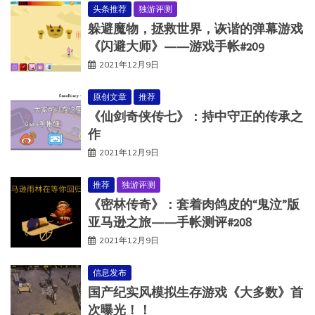
头条推荐
独游评测
躲避魔物，拯救世界，诙谐的弹幕游戏
《闪避大师》——游戏手帐#209
2021年12月9日
原创文章
推荐
《仙剑奇侠传七》：持中守正的传承之
作
2021年12月9日
推荐
独游评测
《密林传奇》：套着肉鸽皮的“鬼泣”版
亚马逊之旅——手帐测评#208
2021年12月9日
信息发布
国产纪实风模拟生存游戏《大多数》首
次曝光！！