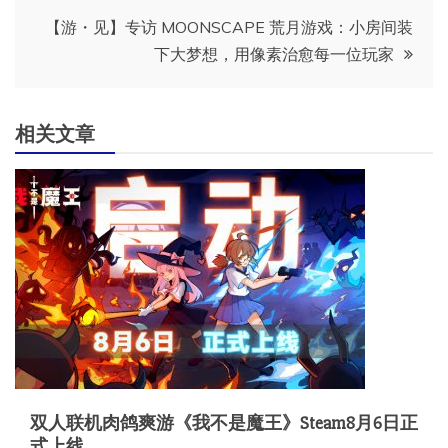
导
【游・见】专访 MOONSCAPE 荒月游戏：小房间装
下大梦想，用像素治愈每一位玩家
航
相关文章
双人联机肉鸽爽游《我不是魔王》Steam8月6日正
式上线