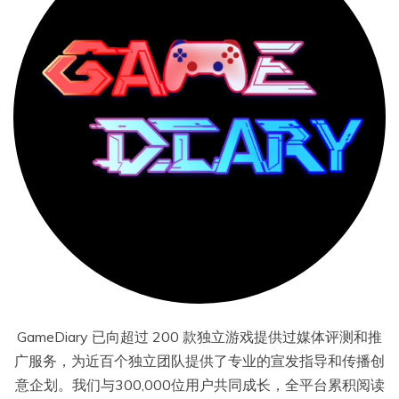
GameDiary 已向超过 200 款独立游戏提供过媒体评测和推
广服务，为近百个独立团队提供了专业的宣发指导和传播创
意企划。我们与300,000位用户共同成长，全平台累积阅读