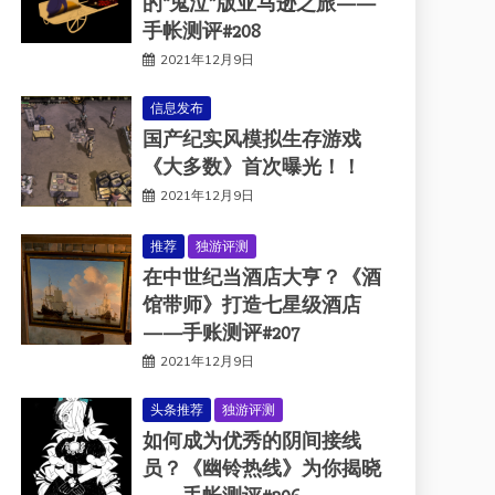
的“鬼泣”版亚马逊之旅——
手帐测评#208
2021年12月9日
信息发布
国产纪实风模拟生存游戏
《大多数》首次曝光！！
2021年12月9日
推荐
独游评测
在中世纪当酒店大亨？《酒
馆带师》打造七星级酒店
——手账测评#207
2021年12月9日
头条推荐
独游评测
如何成为优秀的阴间接线
员？《幽铃热线》为你揭晓