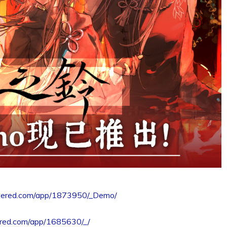
owered.com/app/1873950/_Demo/
ered.com/app/1685630/_/