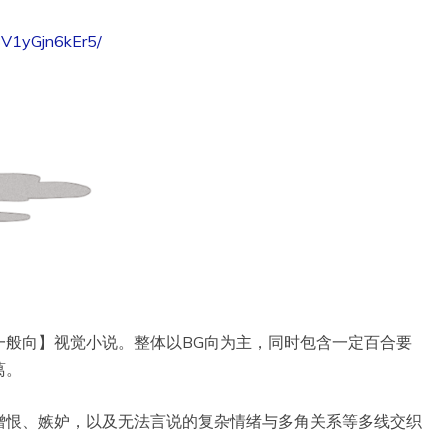
/BV1yGjn6kEr5/
一般向】视觉小说。整体以BG向为主，同时包含一定百合要
葛。
憎恨、嫉妒，以及无法言说的复杂情绪与多角关系等多线交织