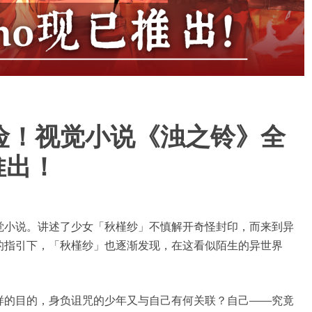
险！视觉小说《浊之铃》全
m推出！
觉小说。讲述了少女「秋槿纱」不慎解开奇怪封印，而来到异
的指引下，「秋槿纱」也逐渐发现，在这看似陌生的异世界
样的目的，身负诅咒的少年又与自己有何关联？自己——究竟