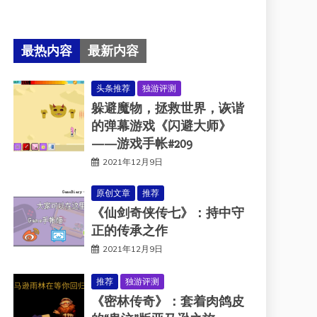
最热内容
最新内容
头条推荐
独游评测
躲避魔物，拯救世界，诙谐
的弹幕游戏《闪避大师》
——游戏手帐#209
2021年12月9日
原创文章
推荐
《仙剑奇侠传七》：持中守
正的传承之作
2021年12月9日
推荐
独游评测
《密林传奇》：套着肉鸽皮