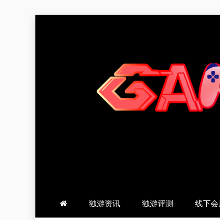
跳
至
内
容
羽风手帐姬
创造最好的内容
独游资讯
独游评测
线下会