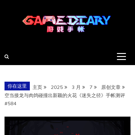
跳
至
内
容
羽风手帐姬
创造最好的内容
你在这里
主页
2025
3 月
7
原创文章
空当接龙与肉鸽碰撞出新颖的火花《迷失之径》手帐测评
#584