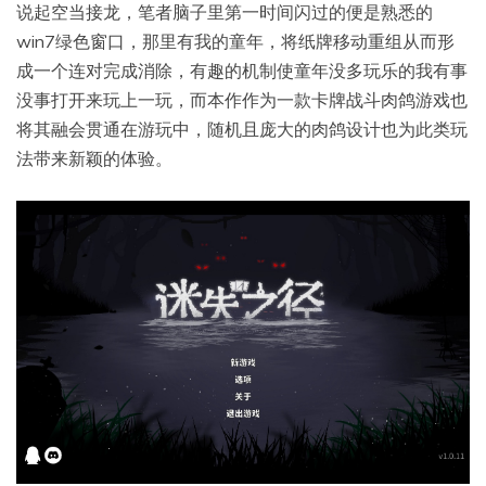
说起空当接龙，笔者脑子里第一时间闪过的便是熟悉的
win7绿色窗口，那里有我的童年，将纸牌移动重组从而形
成一个连对完成消除，有趣的机制使童年没多玩乐的我有事
没事打开来玩上一玩，而本作作为一款卡牌战斗肉鸽游戏也
将其融会贯通在游玩中，随机且庞大的肉鸽设计也为此类玩
法带来新颖的体验。