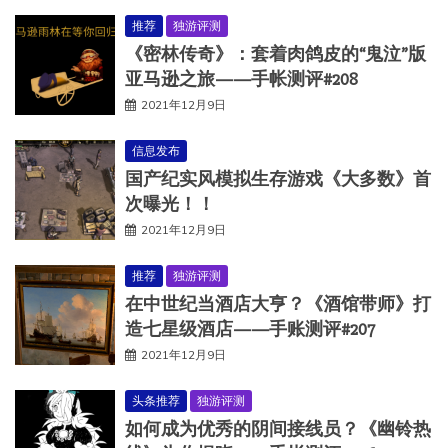
推荐
独游评测
《密林传奇》：套着肉鸽皮的“鬼泣”版
亚马逊之旅——手帐测评#208
2021年12月9日
信息发布
国产纪实风模拟生存游戏《大多数》首
次曝光！！
2021年12月9日
推荐
独游评测
在中世纪当酒店大亨？《酒馆带师》打
造七星级酒店——手账测评#207
2021年12月9日
头条推荐
独游评测
如何成为优秀的阴间接线员？《幽铃热