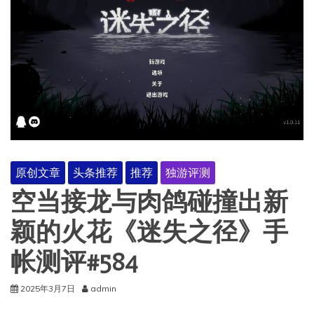
原创文章
头条推荐
推荐
独游评测
空当接龙与肉鸽碰撞出新
颖的火花《迷失之径》手
帐测评#584
2025年3月7日
admin