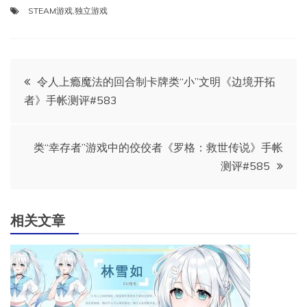
STEAM游戏
,
独立游戏
文
令人上瘾魔法的回合制卡牌类“小”文明《边境开拓
者》手帐测评#583
章
导
类“幸存者”游戏中的佼佼者《罗格：救世传说》手帐
测评#585
航
相关文章