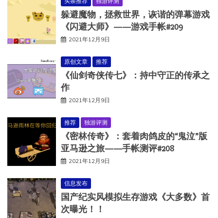
头条推荐
独游评测
躲避魔物，拯救世界，诙谐的弹幕游戏
《闪避大师》——游戏手帐#209
2021年12月9日
原创文章
推荐
《仙剑奇侠传七》：持中守正的传承之
作
2021年12月9日
推荐
独游评测
《密林传奇》：套着肉鸽皮的“鬼泣”版
亚马逊之旅——手帐测评#208
2021年12月9日
信息发布
国产纪实风模拟生存游戏《大多数》首
次曝光！！