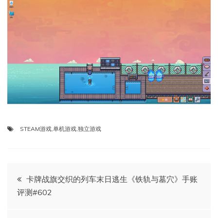
STEAM游戏
,
单机游戏
,
独立游戏
文
卡牌战旗交织的列车末日逃生《铁轨与墓穴》手账
评测#602
章