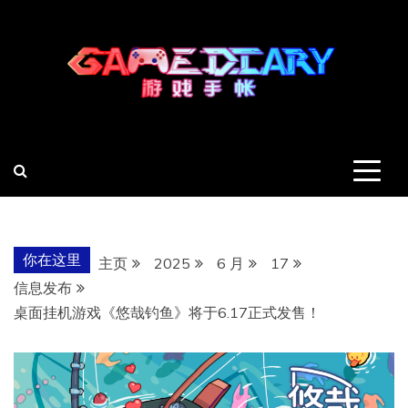
跳
至
内
容
羽风手帐姬
创造最好的内容
你在这里
主页
2025
6 月
17
信息发布
桌面挂机游戏《悠哉钓鱼》将于6.17正式发售！