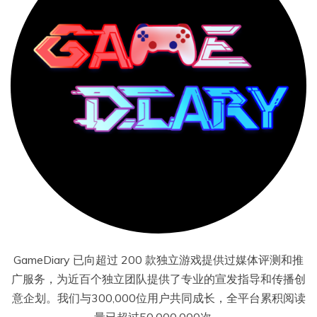
GameDiary 已向超过 200 款独立游戏提供过媒体评测和推
广服务，为近百个独立团队提供了专业的宣发指导和传播创
意企划。我们与300,000位用户共同成长，全平台累积阅读
量已超过50,000,000次。