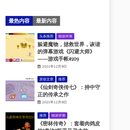
最热内容
最新内容
头条推荐
独游评测
躲避魔物，拯救世界，诙谐
的弹幕游戏《闪避大师》
——游戏手帐#209
2021年12月9日
原创文章
推荐
《仙剑奇侠传七》：持中守
正的传承之作
2021年12月9日
推荐
独游评测
《密林传奇》：套着肉鸽皮