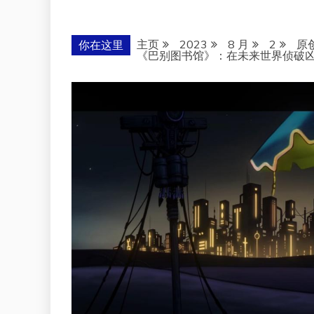
主页
2023
8 月
2
原
你在这里
《巴别图书馆》：在未来世界侦破凶