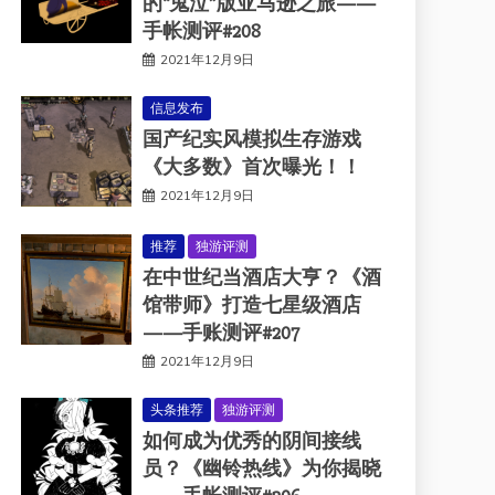
的“鬼泣”版亚马逊之旅——
手帐测评#208
2021年12月9日
信息发布
国产纪实风模拟生存游戏
《大多数》首次曝光！！
2021年12月9日
推荐
独游评测
在中世纪当酒店大亨？《酒
馆带师》打造七星级酒店
——手账测评#207
2021年12月9日
头条推荐
独游评测
如何成为优秀的阴间接线
员？《幽铃热线》为你揭晓