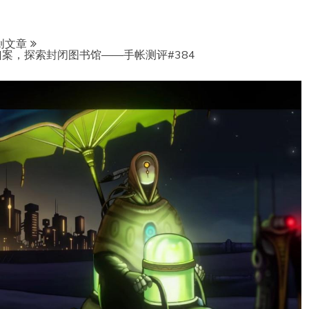
创文章
案，探索封闭图书馆——手帐测评#384