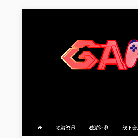
跳
至
内
容
羽风手帐姬
创造最好的内容
独游资讯
独游评测
线下会