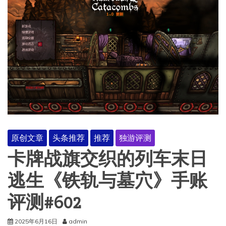
原创文章
头条推荐
推荐
独游评测
卡牌战旗交织的列车末日
逃生《铁轨与墓穴》手账
评测#602
2025年6月16日
admin