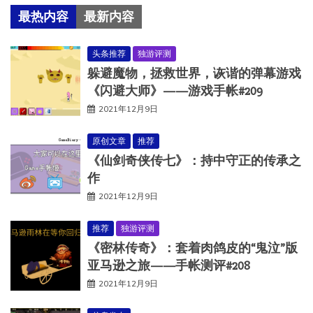
最热内容
最新内容
头条推荐
独游评测
躲避魔物，拯救世界，诙谐的弹幕游戏
《闪避大师》——游戏手帐#209
2021年12月9日
原创文章
推荐
《仙剑奇侠传七》：持中守正的传承之
作
2021年12月9日
推荐
独游评测
《密林传奇》：套着肉鸽皮的“鬼泣”版
亚马逊之旅——手帐测评#208
2021年12月9日