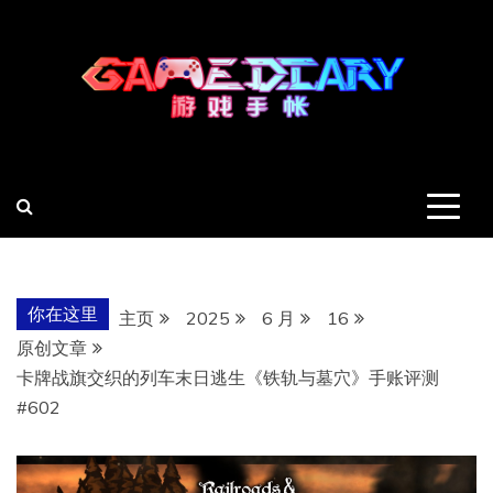
跳
至
内
容
羽风手帐姬
创造最好的内容
你在这里
主页
2025
6 月
16
原创文章
卡牌战旗交织的列车末日逃生《铁轨与墓穴》手账评测
#602