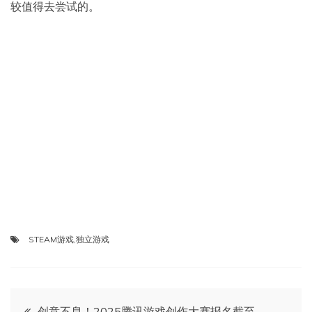
较值得去尝试的。
STEAM游戏
,
独立游戏
文
创意不息！2025腾讯游戏创作大赛报名截至