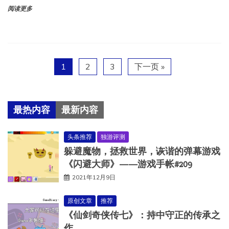
阅读更多
1
2
3
下一页 »
最热内容
最新内容
头条推荐
独游评测
躲避魔物，拯救世界，诙谐的弹幕游戏
《闪避大师》——游戏手帐#209
2021年12月9日
原创文章
推荐
《仙剑奇侠传七》：持中守正的传承之
作