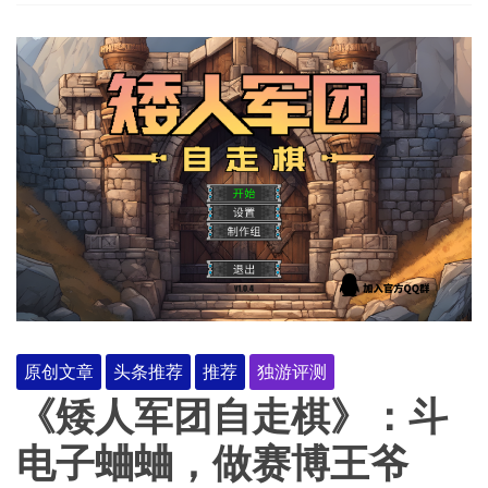
原创文章
头条推荐
推荐
独游评测
《矮人军团自走棋》：斗
电子蛐蛐，做赛博王爷