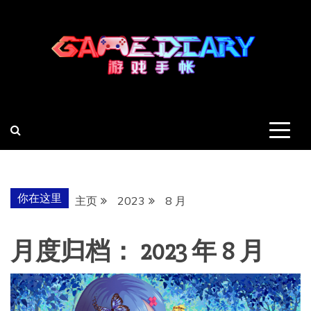
跳
至
内
容
羽风手帐姬
创造最好的内容
你在这里
主页
2023
8 月
月度归档：
2023 年 8 月