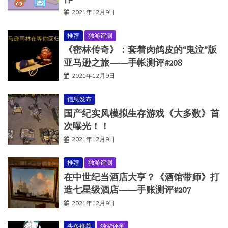
2021年12月9日
推荐
独游评测
《密林传奇》：套着肉鸽皮的“鬼泣”版
亚马逊之旅——手帐测评#208
2021年12月9日
信息发布
国产纪实风模拟生存游戏《大多数》首
次曝光！！
2021年12月9日
推荐
独游评测
在中世纪当酒店大亨？《酒馆带师》打
造七星级酒店——手账测评#207
2021年12月9日
头条推荐
独游评测