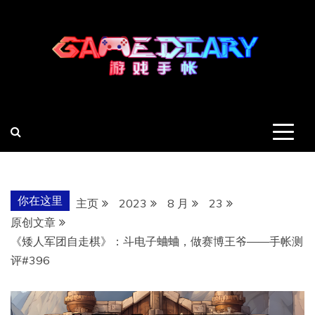
跳
至
内
容
羽风手帐姬
创造最好的内容
你在这里
主页
2023
8 月
23
原创文章
《矮人军团自走棋》：斗电子蛐蛐，做赛博王爷——手帐测
评#396