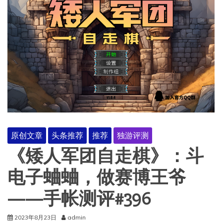
原创文章
头条推荐
推荐
独游评测
《矮人军团自走棋》：斗
电子蛐蛐，做赛博王爷
——手帐测评#396
2023年8月23日
admin