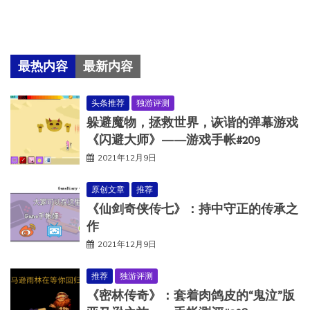
最热内容
最新内容
头条推荐
独游评测
躲避魔物，拯救世界，诙谐的弹幕游戏
《闪避大师》——游戏手帐#209
2021年12月9日
原创文章
推荐
《仙剑奇侠传七》：持中守正的传承之
作
2021年12月9日
推荐
独游评测
《密林传奇》：套着肉鸽皮的“鬼泣”版