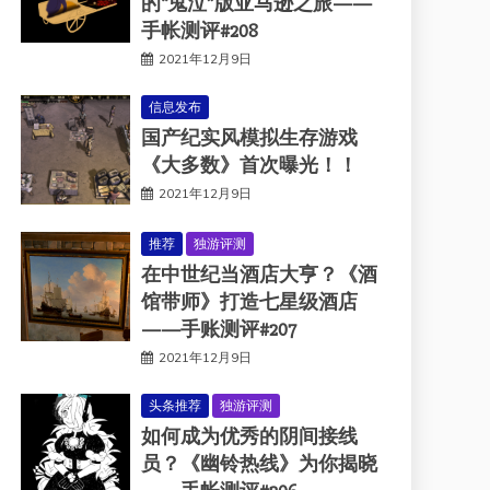
的“鬼泣”版亚马逊之旅——
手帐测评#208
2021年12月9日
信息发布
国产纪实风模拟生存游戏
《大多数》首次曝光！！
2021年12月9日
推荐
独游评测
在中世纪当酒店大亨？《酒
馆带师》打造七星级酒店
——手账测评#207
2021年12月9日
头条推荐
独游评测
如何成为优秀的阴间接线
员？《幽铃热线》为你揭晓