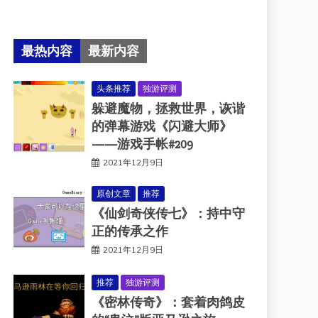
最热内容
最新内容
头条推荐
独游评测
躲避魔物，拯救世界，诙谐
的弹幕游戏《闪避大师》
——游戏手帐#209
2021年12月9日
原创文章
推荐
《仙剑奇侠传七》：持中守
正的传承之作
2021年12月9日
推荐
独游评测
《密林传奇》：套着肉鸽皮