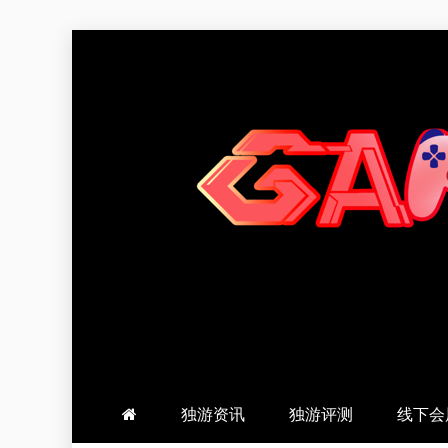
跳
至
内
容
羽风手帐姬
创造最好的内容
独游资讯
独游评测
线下会