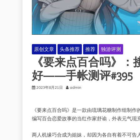
原创文章
头条推荐
推荐
独游评测
《要来点百合吗》：
好——手帐测评#395
2023年8月21日
admin
《要来点百合吗》是一款由琉璃花糖制作组制作
编写百合恋爱故事的当红作家舒谕，外表元气现
两人机缘巧合成为姐妹，却因为各自有着不可告