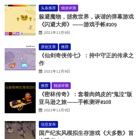
头条推荐
独游评测
躲避魔物，拯救世界，诙谐的弹幕游戏
《闪避大师》——游戏手帐#209
2021年12月9日
原创文章
推荐
《仙剑奇侠传七》：持中守正的传承之
作
2021年12月9日
推荐
独游评测
《密林传奇》：套着肉鸽皮的“鬼泣”版
亚马逊之旅——手帐测评#208
2021年12月9日
信息发布
国产纪实风模拟生存游戏《大多数》首