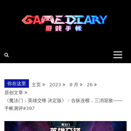
跳
至
内
容
羽风手帐姬
创造最好的内容
你在这里
主页
2023
8 月
26
原创文章
《魔法门：英雄交锋 决定版》：合纵连横，三消迎敌——
手帐测评#397