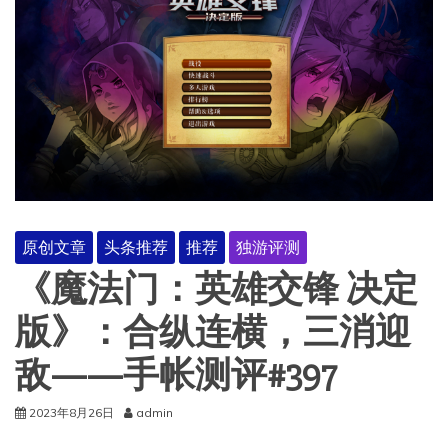
原创文章
头条推荐
推荐
独游评测
《魔法门：英雄交锋 决定
版》：合纵连横，三消迎
敌——手帐测评#397
2023年8月26日
admin