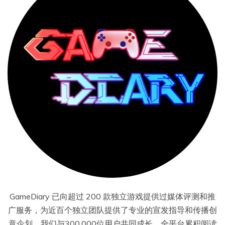
GameDiary 已向超过 200 款独立游戏提供过媒体评测和推
广服务，为近百个独立团队提供了专业的宣发指导和传播创
意企划。我们与300,000位用户共同成长，全平台累积阅读