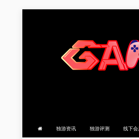
跳
至
内
容
羽风手帐姬
创造最好的内容
独游资讯
独游评测
线下会