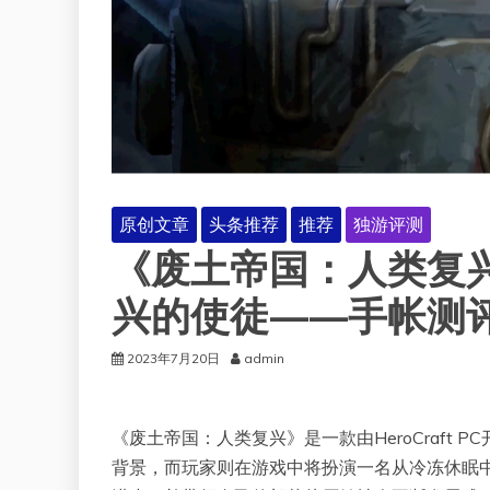
原创文章
头条推荐
推荐
独游评测
《废土帝国：人类复
兴的使徒——手帐测评#
2023年7月20日
admin
《废土帝国：人类复兴》是一款由HeroCraft
背景，而玩家则在游戏中将扮演一名从冷冻休眠