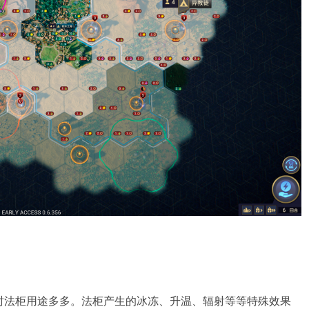
时法柜用途多多。法柜产生的冰冻、升温、辐射等等特殊效果