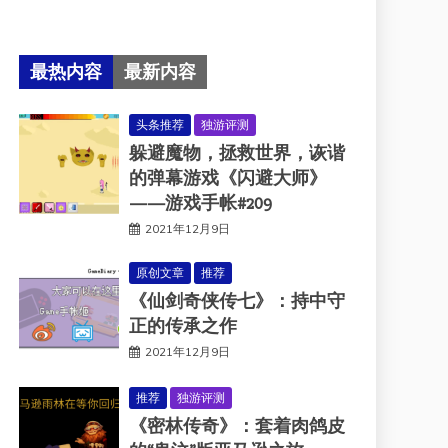
最热内容
最新内容
头条推荐
独游评测
躲避魔物，拯救世界，诙谐
的弹幕游戏《闪避大师》
——游戏手帐#209
2021年12月9日
原创文章
推荐
《仙剑奇侠传七》：持中守
正的传承之作
2021年12月9日
推荐
独游评测
《密林传奇》：套着肉鸽皮