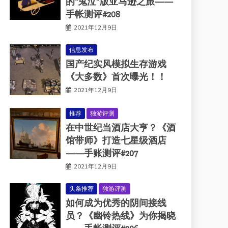
的“鬼泣”版亚马逊之旅——
手帐测评#208
2021年12月9日
信息发布
国产纪实风模拟生存游戏
《大多数》首次曝光！！
2021年12月9日
推荐
独游评测
在中世纪当酒店大亨？《酒
馆带师》打造七星级酒店
——手账测评#207
2021年12月9日
头条推荐
独游评测
如何成为优秀的阴间接线
员？《幽铃热线》为你揭晓