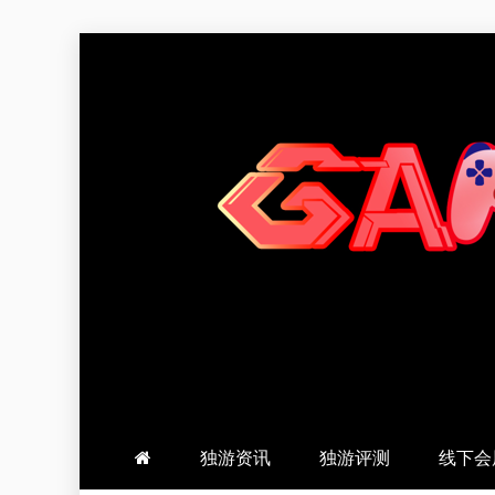
跳
至
内
容
羽风手帐姬
创造最好的内容
独游资讯
独游评测
线下会