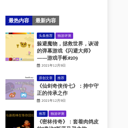
最热内容
最新内容
头条推荐
独游评测
躲避魔物，拯救世界，诙谐
的弹幕游戏《闪避大师》
——游戏手帐#209
2021年12月9日
原创文章
推荐
《仙剑奇侠传七》：持中守
正的传承之作
2021年12月9日
推荐
独游评测
《密林传奇》：套着肉鸽皮