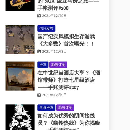
的“鬼泣”版亚马逊之旅——
手帐测评#208
2021年12月9日
信息发布
国产纪实风模拟生存游戏
《大多数》首次曝光！！
2021年12月9日
推荐
独游评测
在中世纪当酒店大亨？《酒
馆带师》打造七星级酒店
——手账测评#207
2021年12月9日
头条推荐
独游评测
如何成为优秀的阴间接线
员？《幽铃热线》为你揭晓