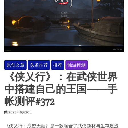
原创文章
头条推荐
推荐
独游评测
《侠乂行》：在武侠世界
中搭建自己的王国——手
帐测评#372
2023年6月20日
《侠乂行：浪迹天涯》是一款融合了武侠题材与生存建造