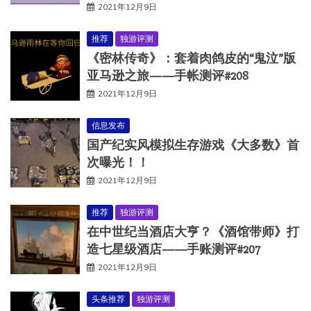
2021年12月9日
推荐
独游评测
《密林传奇》：套着肉鸽皮的“鬼泣”版
亚马逊之旅——手帐测评#208
2021年12月9日
信息发布
国产纪实风模拟生存游戏《大多数》首
次曝光！！
2021年12月9日
推荐
独游评测
在中世纪当酒店大亨？《酒馆带师》打
造七星级酒店——手账测评#207
2021年12月9日
头条推荐
独游评测