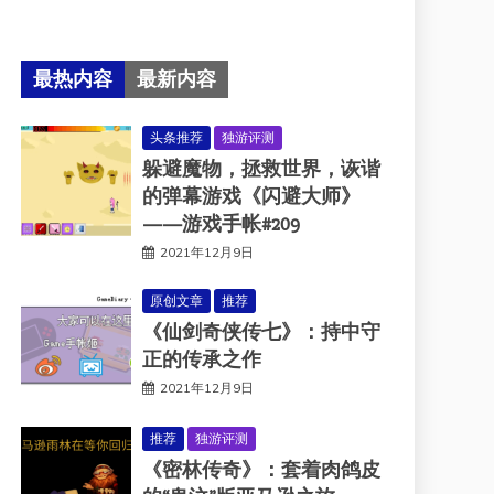
最热内容
最新内容
头条推荐
独游评测
躲避魔物，拯救世界，诙谐
的弹幕游戏《闪避大师》
——游戏手帐#209
2021年12月9日
原创文章
推荐
《仙剑奇侠传七》：持中守
正的传承之作
2021年12月9日
推荐
独游评测
《密林传奇》：套着肉鸽皮