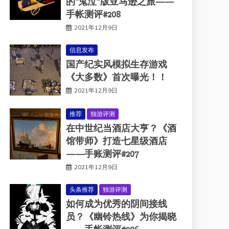
的“鬼泣”版亚马逊之旅——
手帐测评#208
2021年12月9日
信息发布
国产纪实风模拟生存游戏
《大多数》首次曝光！！
2021年12月9日
推荐
独游评测
在中世纪当酒店大亨？《酒
馆带师》打造七星级酒店
——手账测评#207
2021年12月9日
头条推荐
独游评测
如何成为优秀的阴间接线
员？《幽铃热线》为你揭晓