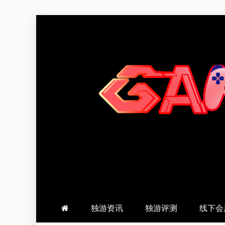
跳
至
内
容
羽风手帐姬
创造最好的内容
独游资讯
独游评测
线下会