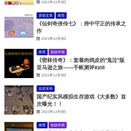
2021年12月9日
原创文章
推荐
《仙剑奇侠传七》：持中守正的传承之
作
2021年12月9日
推荐
独游评测
《密林传奇》：套着肉鸽皮的“鬼泣”版
亚马逊之旅——手帐测评#208
2021年12月9日
信息发布
国产纪实风模拟生存游戏《大多数》首
次曝光！！
2021年12月9日
推荐
独游评测