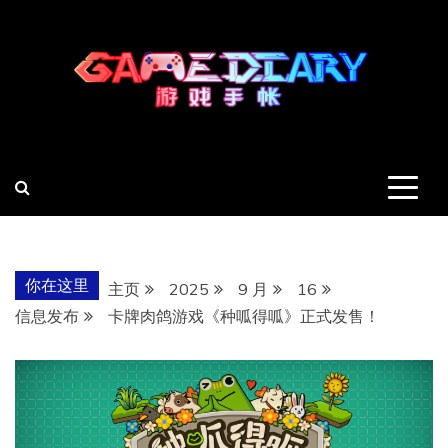
跳
至
内
容
羽风手帐姬
创造最好的内容
你在这里
主页
2025
9 月
16
信息发布
卡牌肉鸽游戏《种呱得呱》正式发售！