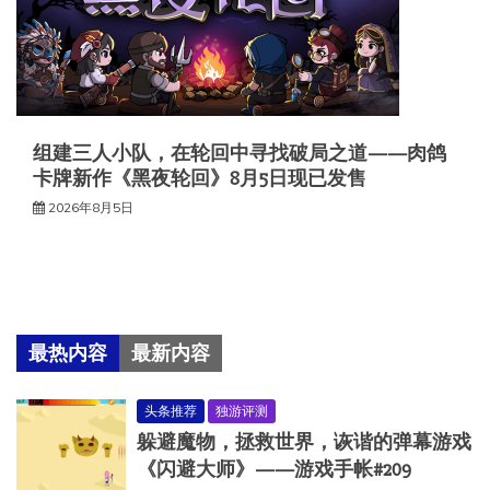
组建三人小队，在轮回中寻找破局之道——肉鸽
卡牌新作《黑夜轮回》8月5日现已发售
2026年8月5日
最热内容
最新内容
头条推荐
独游评测
躲避魔物，拯救世界，诙谐的弹幕游戏
《闪避大师》——游戏手帐#209