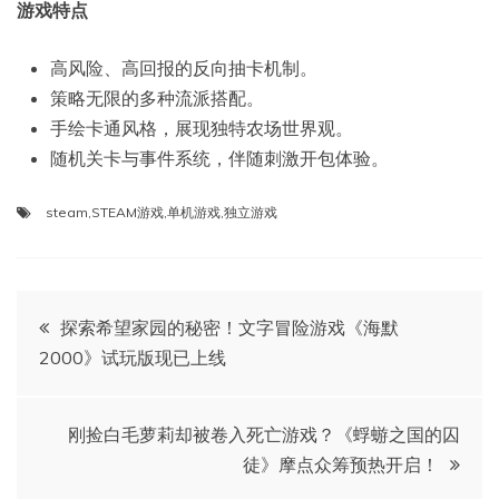
游戏特点
高风险、高回报的反向抽卡机制。
策略无限的多种流派搭配。
手绘卡通风格，展现独特农场世界观。
随机关卡与事件系统，伴随刺激开包体验。
steam
,
STEAM游戏
,
单机游戏
,
独立游戏
文
探索希望家园的秘密！文字冒险游戏《海默
2000》试玩版现已上线
章
导
刚捡白毛萝莉却被卷入死亡游戏？《蜉蝣之国的囚
徒》摩点众筹预热开启！