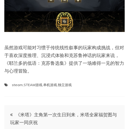
虽然游戏可能对习惯于传统线性叙事的玩家构成挑战，但对
于喜欢深度推理、沉浸式体验和克苏鲁神话的玩家来说，
《耶兰多的低语：克苏鲁选集》提供了一场难得一见的智力
与心理冒险。
steam
,
STEAM游戏
,
单机游戏
,
独立游戏
文
《米塔》主角第一次生日到来，米塔全家福贺图与
玩家一同庆祝
章