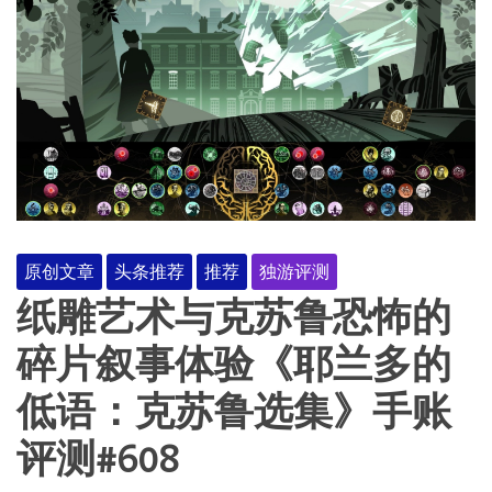
原创文章
头条推荐
推荐
独游评测
纸雕艺术与克苏鲁恐怖的
碎片叙事体验《耶兰多的
低语：克苏鲁选集》手账
评测#608