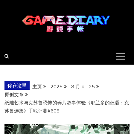
跳
至
内
容
羽风手帐姬
创造最好的内容
你在这里
主页
2025
8 月
25
原创文章
纸雕艺术与克苏鲁恐怖的碎片叙事体验《耶兰多的低语：克
苏鲁选集》手账评测#608