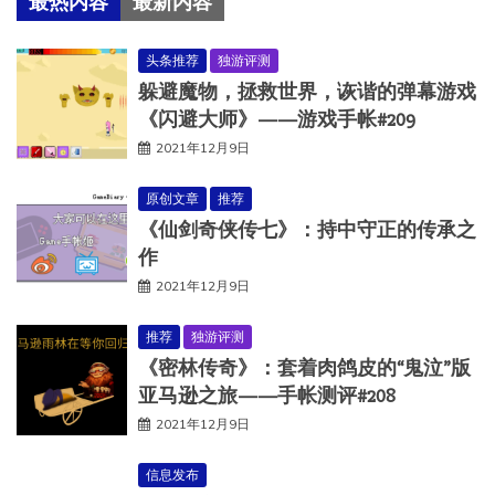
最热内容
最新内容
头条推荐
独游评测
躲避魔物，拯救世界，诙谐的弹幕游戏
《闪避大师》——游戏手帐#209
2021年12月9日
原创文章
推荐
《仙剑奇侠传七》：持中守正的传承之
作
2021年12月9日
推荐
独游评测
《密林传奇》：套着肉鸽皮的“鬼泣”版
亚马逊之旅——手帐测评#208
2021年12月9日
信息发布