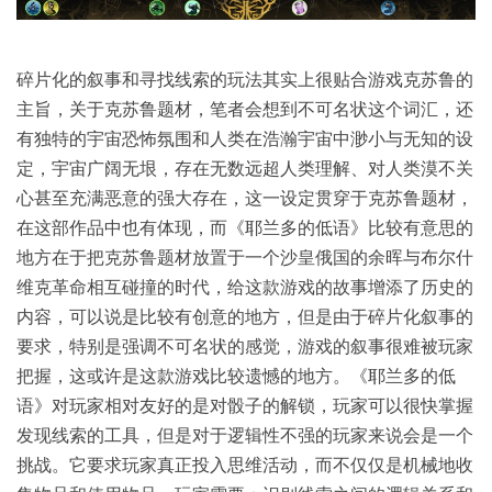
碎片化的叙事和寻找线索的玩法其实上很贴合游戏克苏鲁的
主旨，关于克苏鲁题材，笔者会想到不可名状这个词汇，还
有独特的宇宙恐怖氛围和人类在浩瀚宇宙中渺小与无知的设
定，宇宙广阔无垠，存在无数远超人类理解、对人类漠不关
心甚至充满恶意的强大存在，这一设定贯穿于克苏鲁题材，
在这部作品中也有体现，而《耶兰多的低语》比较有意思的
地方在于把克苏鲁题材放置于一个沙皇俄国的余晖与布尔什
维克革命相互碰撞的时代，给这款游戏的故事增添了历史的
内容，可以说是比较有创意的地方，但是由于碎片化叙事的
要求，特别是强调不可名状的感觉，游戏的叙事很难被玩家
把握，这或许是这款游戏比较遗憾的地方。《耶兰多的低
语》对玩家相对友好的是对骰子的解锁，玩家可以很快掌握
发现线索的工具，但是对于逻辑性不强的玩家来说会是一个
挑战。它要求玩家真正投入思维活动，而不仅仅是机械地收