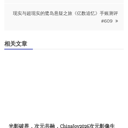
导
现实与超现实的鹭岛悬疑之旅《亿数追忆》手账测评
#609
航
相关文章
光影破界，次元共融，ChinaJoy2026次元影像生