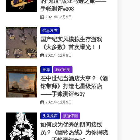
的“鬼泣”版亚马逊之旅——
手帐测评#208
2021年12月9日
信息发布
国产纪实风模拟生存游戏
《大多数》首次曝光！！
2021年12月9日
推荐
独游评测
在中世纪当酒店大亨？《酒
馆带师》打造七星级酒店
——手账测评#207
2021年12月9日
头条推荐
独游评测
如何成为优秀的阴间接线
员？《幽铃热线》为你揭晓