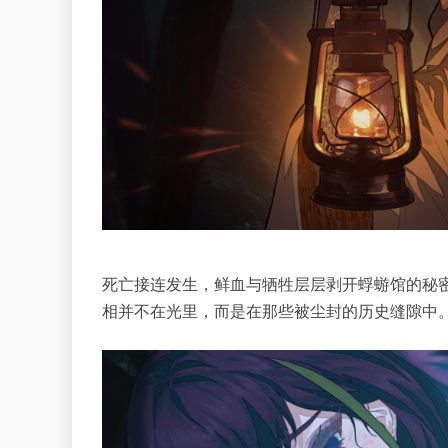
死亡接连发生，鲜血与牺牲层层剥开蜉蝣馆的秘
相并不在光里，而是在那些被尘封的历史缝隙中