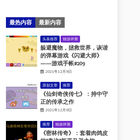
最热内容
最新内容
头条推荐
独游评测
躲避魔物，拯救世界，诙谐
的弹幕游戏《闪避大师》
——游戏手帐#209
2021年12月9日
原创文章
推荐
《仙剑奇侠传七》：持中守
正的传承之作
2021年12月9日
推荐
独游评测
《密林传奇》：套着肉鸽皮