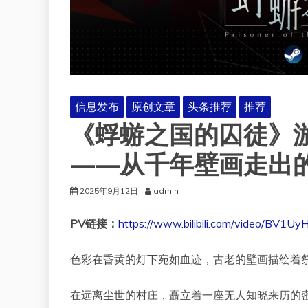
信息发布
原创文章
头条推荐
推荐
《蜉蝣之国的囚徒》游
——从千年壁画走出
2025年9月12日
admin
PV链接：
https://www.bilibili.com/video/BV1Uy
色彩在昏黄的灯下宛如血迹，古老的壁画描绘着
在远离尘世的村庄，矗立着一座无人知晓来历的