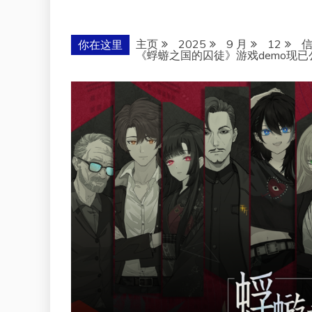
主页
2025
9 月
12
你在这里
《蜉蝣之国的囚徒》游戏demo现