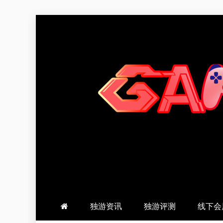
跳
至
内
容
羽风手帐姬
创造最好的内容
独游资讯
独游评测
线下会