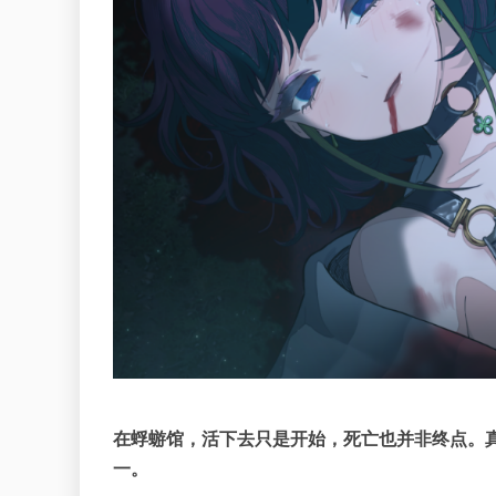
在蜉蝣馆，活下去只是开始
，
死亡也并非终点
。
一。