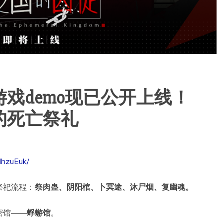
戏demo现已公开上线！
的死亡祭礼
HhzuEuk/
祭祀流程：
祭肉蛊、阴阳棺、卜冥途、沐尸烟、复幽魂。
密馆——
蜉蝣馆
。