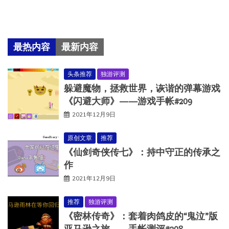
最热内容
最新内容
头条推荐
独游评测
躲避魔物，拯救世界，诙谐的弹幕游戏
《闪避大师》——游戏手帐#209
2021年12月9日
原创文章
推荐
《仙剑奇侠传七》：持中守正的传承之
作
2021年12月9日
推荐
独游评测
《密林传奇》：套着肉鸽皮的“鬼泣”版
亚马逊之旅——手帐测评#208