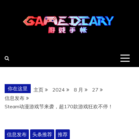
跳
至
内
容
羽风手帐姬
创造最好的内容
你在这里
主页
2024
8 月
27
信息发布
Steam动漫游戏节来袭，超170款游戏狂欢不停！
信息发布
头条推荐
推荐