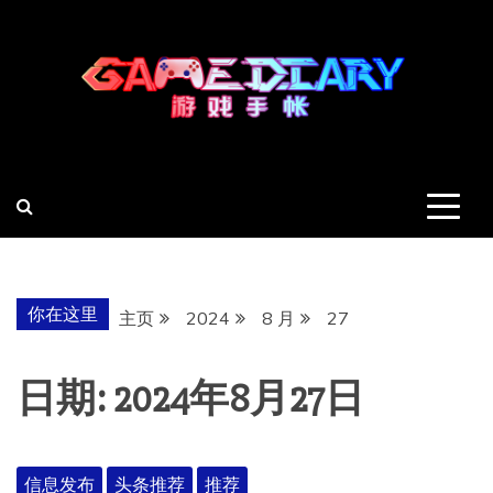
跳
至
内
容
羽风手帐姬
创造最好的内容
你在这里
主页
2024
8 月
27
日期:
2024年8月27日
信息发布
头条推荐
推荐