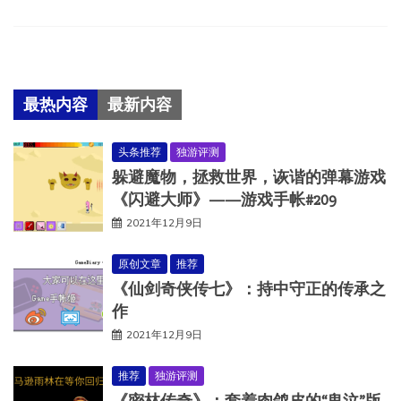
最热内容
最新内容
头条推荐
独游评测
躲避魔物，拯救世界，诙谐的弹幕游戏
《闪避大师》——游戏手帐#209
2021年12月9日
原创文章
推荐
《仙剑奇侠传七》：持中守正的传承之
作
2021年12月9日
推荐
独游评测
《密林传奇》：套着肉鸽皮的“鬼泣”版