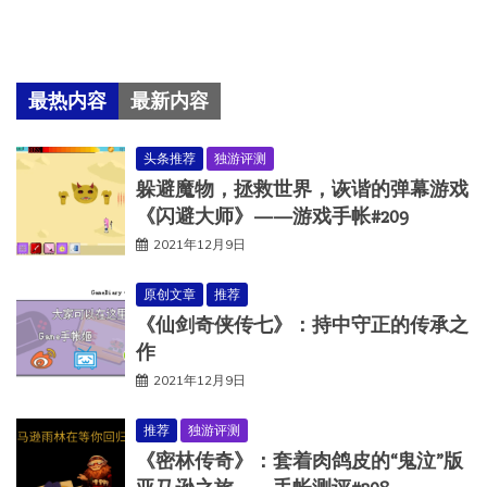
最热内容
最新内容
头条推荐
独游评测
躲避魔物，拯救世界，诙谐的弹幕游戏
《闪避大师》——游戏手帐#209
2021年12月9日
原创文章
推荐
《仙剑奇侠传七》：持中守正的传承之
作
2021年12月9日
推荐
独游评测
《密林传奇》：套着肉鸽皮的“鬼泣”版