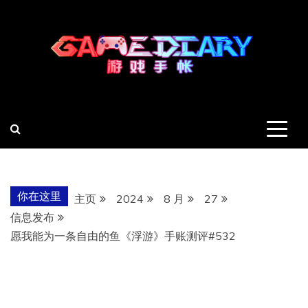
跳
至
内
容
羽风手帐姬
创造最好的内容
你在这里
主页
2024
8 月
27
信息发布
愿我能为一条自由的鱼《浮游》手账测评#532