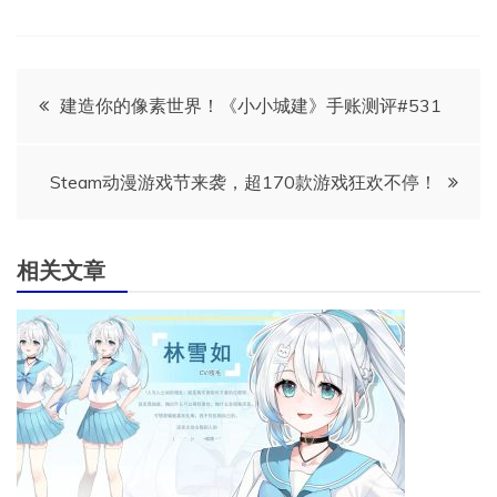
文
建造你的像素世界！《小小城建》手账测评#531
章
Steam动漫游戏节来袭，超170款游戏狂欢不停！
导
航
相关文章