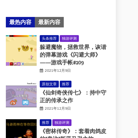
最热内容
最新内容
头条推荐
独游评测
躲避魔物，拯救世界，诙谐
的弹幕游戏《闪避大师》
——游戏手帐#209
2021年12月9日
原创文章
推荐
《仙剑奇侠传七》：持中守
正的传承之作
2021年12月9日
推荐
独游评测
《密林传奇》：套着肉鸽皮