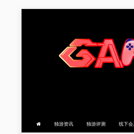
跳
至
内
容
羽风手帐姬
创造最好的内容
独游资讯
独游评测
线下会