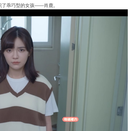
识了乖巧型的女孩——肖鹿。