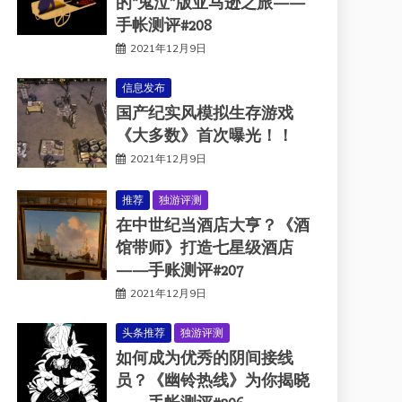
的“鬼泣”版亚马逊之旅——
手帐测评#208
2021年12月9日
信息发布
国产纪实风模拟生存游戏
《大多数》首次曝光！！
2021年12月9日
推荐
独游评测
在中世纪当酒店大亨？《酒
馆带师》打造七星级酒店
——手账测评#207
2021年12月9日
头条推荐
独游评测
如何成为优秀的阴间接线
员？《幽铃热线》为你揭晓