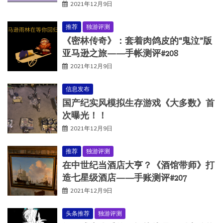
2021年12月9日
推荐
独游评测
《密林传奇》：套着肉鸽皮的“鬼泣”版
亚马逊之旅——手帐测评#208
2021年12月9日
信息发布
国产纪实风模拟生存游戏《大多数》首
次曝光！！
2021年12月9日
推荐
独游评测
在中世纪当酒店大亨？《酒馆带师》打
造七星级酒店——手账测评#207
2021年12月9日
头条推荐
独游评测