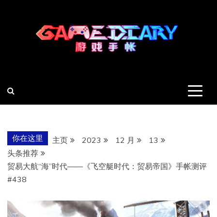
跳
至
内
容
羽风手帐姬
创造最好的内容
你在这里
主页
2023
12 月
13
头条推荐
贸易大航“海”时代——《飞空艇时代：贸易帝国》手帐测评
#438