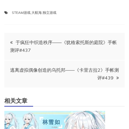
STEAM游戏
,
大航海
,
独立游戏
文
于疯狂中织造秩序——《犹格索托斯的庭院》手帐
测评#437
章
导
逃离虚拟偶像创造的乌托邦——《卡里古拉2》手帐测
评#439
航
相关文章