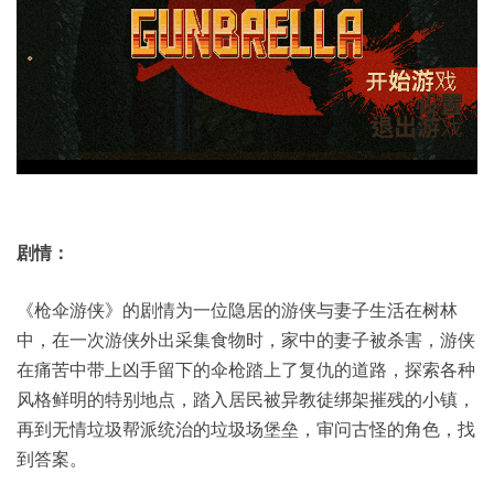
剧情：
《枪伞游侠》的剧情为一位隐居的游侠与妻子生活在树林
中，在一次游侠外出采集食物时，家中的妻子被杀害，游侠
在痛苦中带上凶手留下的伞枪踏上了复仇的道路，探索各种
风格鲜明的特别地点，踏入居民被异教徒绑架摧残的小镇，
再到无情垃圾帮派统治的垃圾场堡垒，审问古怪的角色，找
到答案。