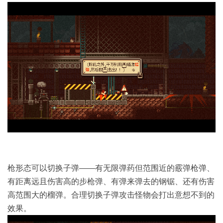
枪形态可以切换子弹——有无限弹药但范围近的霰弹枪弹、
有距离远且伤害高的步枪弹、有弹来弹去的钢锯、还有伤害
高范围大的榴弹。合理切换子弹攻击怪物会打出意想不到的
效果。