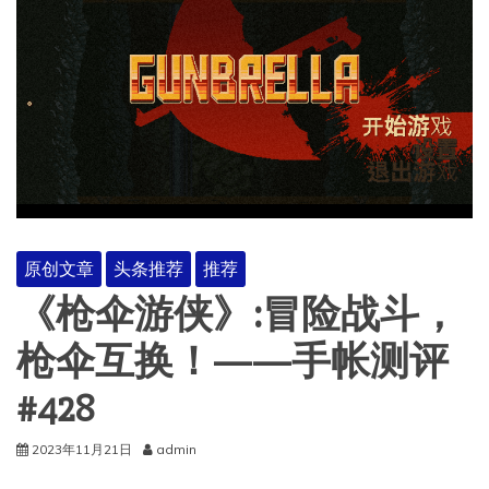
原创文章
头条推荐
推荐
《枪伞游侠》:冒险战斗，
枪伞互换！——手帐测评
#428
2023年11月21日
admin