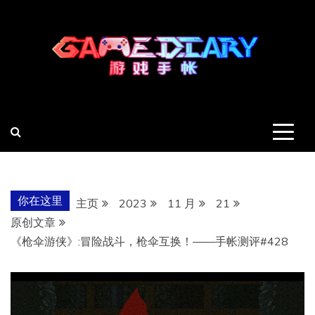
跳
至
内
容
羽风手帐姬
创造最好的内容
你在这里
主页
2023
11 月
21
原创文章
《枪伞游侠》:冒险战斗，枪伞互换！——手帐测评#428