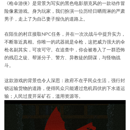
《枪伞游侠》是背景为写实的黑色电影朋克风的一款动作冒
险像素游戏。身为玩家，我们扮演一位历经日晒雨淋的严肃
男子，走上了为自己妻子报仇的道路上。
在陌生的村庄接取NPC任务，并在一次次战斗中提升实力，
不断靠近真相。你唯一的武器就是伞枪，这把威力强大的伞
枪名副其实，可攻可守。在追查中，你会被卷入了一群恐怖
的残忍之徒、帮派分子、警方、异教徒的阴谋，与怪物战
斗。
这款游戏的背景也令人深思：政府不在乎民众生活，强行封
锁运输货物的道路，使得民众只能通过危机四伏的下水道运
输；人民过度开采矿石，滥用资源等。