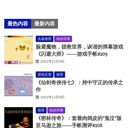
最热内容
最新内容
头条推荐
独游评测
躲避魔物，拯救世界，诙谐的弹幕游戏
《闪避大师》——游戏手帐#209
2021年12月9日
原创文章
推荐
《仙剑奇侠传七》：持中守正的传承之
作
2021年12月9日
推荐
独游评测
《密林传奇》：套着肉鸽皮的“鬼泣”版
亚马逊之旅——手帐测评#208