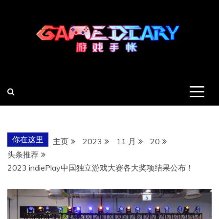
跳
至
内
容
羽风手帐姬
创造最好的内容
你在这里
主页
2023
11 月
20
头条推荐
2023 indiePlay中国独立游戏大赛各大奖项结果公布！