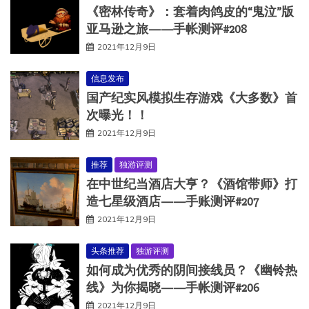
《密林传奇》：套着肉鸽皮的“鬼泣”版
亚马逊之旅——手帐测评#208
2021年12月9日
信息发布
国产纪实风模拟生存游戏《大多数》首
次曝光！！
2021年12月9日
推荐
独游评测
在中世纪当酒店大亨？《酒馆带师》打
造七星级酒店——手账测评#207
2021年12月9日
头条推荐
独游评测
如何成为优秀的阴间接线员？《幽铃热
线》为你揭晓——手帐测评#206
2021年12月9日