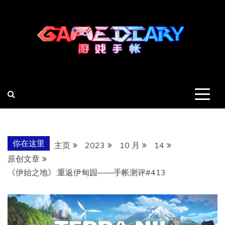
跳
至
内
容
羽风手帐姬
创造最好的内容
你在这里
主页
2023
10 月
14
原创文章
《伊始之地》:重返伊甸园——手帐测评#413