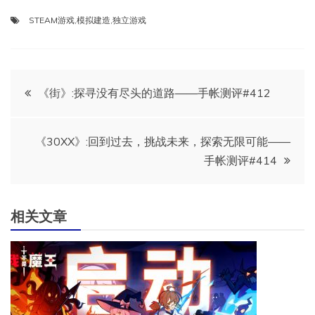
STEAM游戏
,
模拟建造
,
独立游戏
文
《街》:探寻没有尽头的道路——手帐测评#412
章
《30XX》:回到过去，挑战未来，探索无限可能——
导
手帐测评#414
航
相关文章