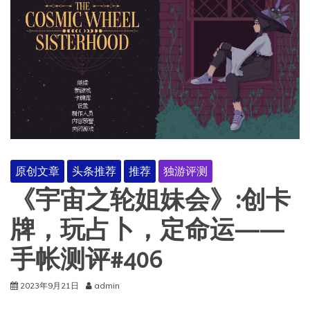
原创文章
头条推荐
推荐
独游评测
《宇宙之轮姐妹会》:创卡
牌，玩占卜，定命运——
手帐测评#406
2023年9月21日
admin