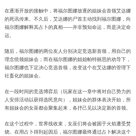
在逐渐开放的接触中，将福尔图娜放逐的姐妹会首领艾达娜
的死讯传来。不久后，艾达娜的尸首主动找到福尔图娜，向
福尔图娜解释其占卜的真相——并非预知命运，而是决定命
运。
随后，福尔图娜的两位友人分别决定竞选新首领，用自己的
理念统领姐妹会；而在福尔图娜的姐姐帕特丽思的劝导下，
福尔图娜也下定决心竞选首领，改变这个在艾达娜的管理下
社畜化的姐妹会。
在一段时间的竞选博弈后（玩家在这一章中将对自己势力的
人安排活动以获得选民意向），姐妹会的群体表决开始，所
有姐妹会的女巫都会聚集起来，各抒己见以决定新的首领。
在这个过程中，世界线收束，女巫们将会被困于火焰遭受焚
烧。在用占卜得到起因后，福尔图娜最终通过占卜解决这个