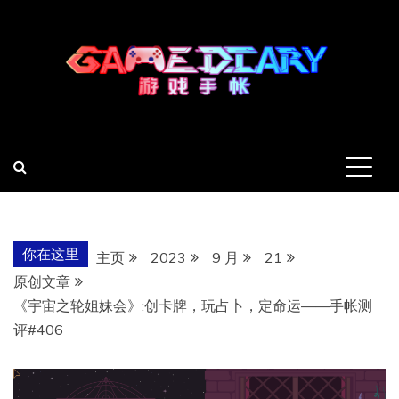
跳
至
内
容
羽风手帐姬
创造最好的内容
你在这里
主页
2023
9 月
21
原创文章
《宇宙之轮姐妹会》:创卡牌，玩占卜，定命运——手帐测
评#406