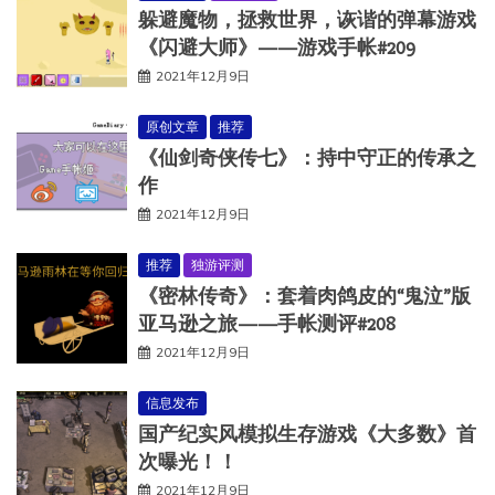
躲避魔物，拯救世界，诙谐的弹幕游戏
《闪避大师》——游戏手帐#209
2021年12月9日
原创文章
推荐
《仙剑奇侠传七》：持中守正的传承之
作
2021年12月9日
推荐
独游评测
《密林传奇》：套着肉鸽皮的“鬼泣”版
亚马逊之旅——手帐测评#208
2021年12月9日
信息发布
国产纪实风模拟生存游戏《大多数》首
次曝光！！
2021年12月9日