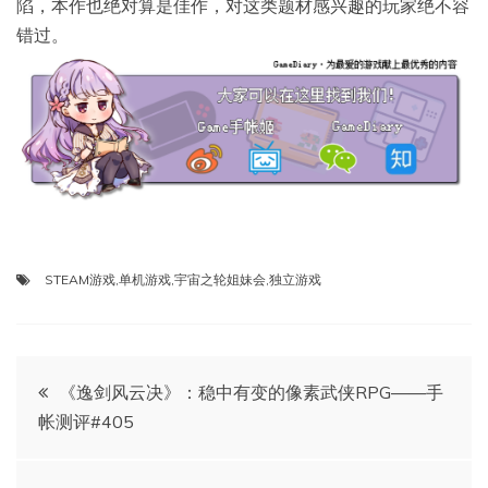
陷，本作也绝对算是佳作，对这类题材感兴趣的玩家绝不容
错过。
STEAM游戏
,
单机游戏
,
宇宙之轮姐妹会
,
独立游戏
文
《逸剑风云决》：稳中有变的像素武侠RPG——手
帐测评#405
章