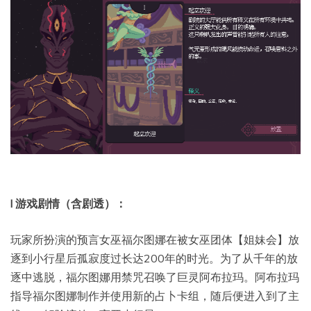
l 游戏剧情（含剧透）：
玩家所扮演的预言女巫福尔图娜在被女巫团体【姐妹会】放
逐到小行星后孤寂度过长达200年的时光。为了从千年的放
逐中逃脱，福尔图娜用禁咒召唤了巨灵阿布拉玛。阿布拉玛
指导福尔图娜制作并使用新的占卜卡组，随后便进入到了主