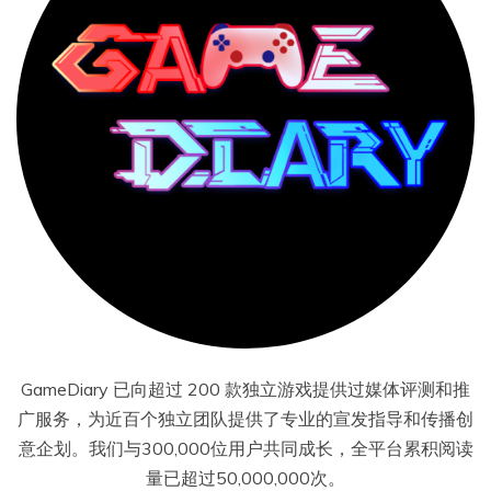
GameDiary 已向超过 200 款独立游戏提供过媒体评测和推
广服务，为近百个独立团队提供了专业的宣发指导和传播创
意企划。我们与300,000位用户共同成长，全平台累积阅读
量已超过50,000,000次。