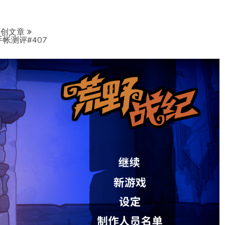
原创文章
帐测评#407