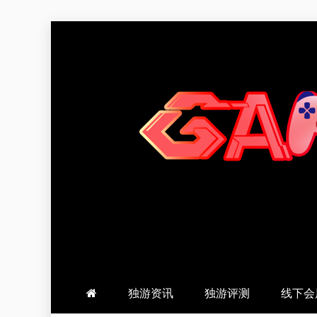
跳
至
内
容
羽风手帐姬
创造最好的内容
独游资讯
独游评测
线下会