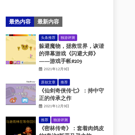
最热内容
最新内容
头条推荐
独游评测
躲避魔物，拯救世界，诙谐
的弹幕游戏《闪避大师》
——游戏手帐#209
2021年12月9日
原创文章
推荐
《仙剑奇侠传七》：持中守
正的传承之作
2021年12月9日
推荐
独游评测
《密林传奇》：套着肉鸽皮