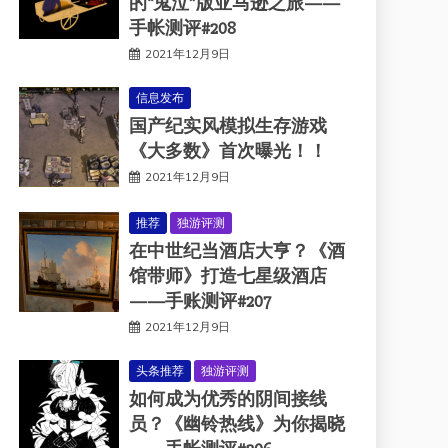
的“鬼泣”版亚马逊之旅——
手帐测评#208
2021年12月9日
信息发布
国产纪实风模拟生存游戏
《大多数》首次曝光！！
2021年12月9日
推荐
独游评测
在中世纪当酒店大亨？《酒
馆带师》打造七星级酒店
——手账测评#207
2021年12月9日
头条推荐
独游评测
如何成为优秀的阴间接线
员？《幽铃热线》为你揭晓