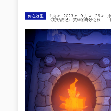
主页
2023
9 月
26
你在这里
《荒野战纪》:英雄的奇妙之旅——手