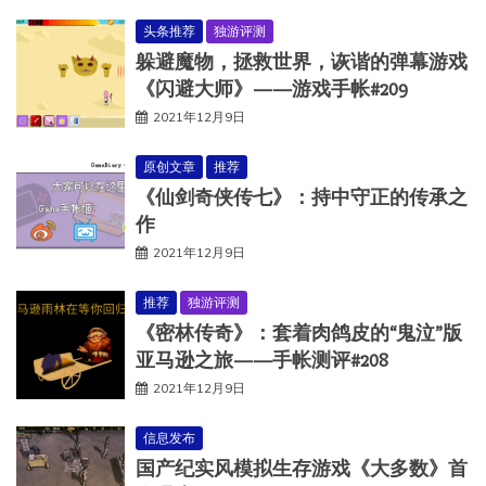
头条推荐
独游评测
躲避魔物，拯救世界，诙谐的弹幕游戏
《闪避大师》——游戏手帐#209
2021年12月9日
原创文章
推荐
《仙剑奇侠传七》：持中守正的传承之
作
2021年12月9日
推荐
独游评测
《密林传奇》：套着肉鸽皮的“鬼泣”版
亚马逊之旅——手帐测评#208
2021年12月9日
信息发布
国产纪实风模拟生存游戏《大多数》首