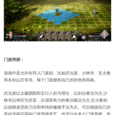
门派拜师：
游戏中是允许你拜入门派的。比如武当派、少林寺、玄火教
和名剑山庄等等。每个门派都有自己的特色和风格。
武当派以太极阴阳和五行八卦为理论，以剑法拳法为主;少
林寺以禅宗为宗旨，以强而有力的拳法棍法为主;玄火教则
以凶狠凌厉的刀法和奇特的修炼手法为主。可以根据自己的
喜好选择不同的门派拜师学艺，也可以向多个门派拜师，学