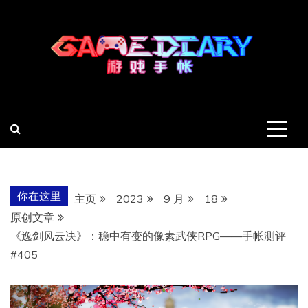
跳
至
内
容
羽风手帐姬
创造最好的内容
你在这里
主页
2023
9 月
18
原创文章
《逸剑风云决》：稳中有变的像素武侠RPG——手帐测评
#405