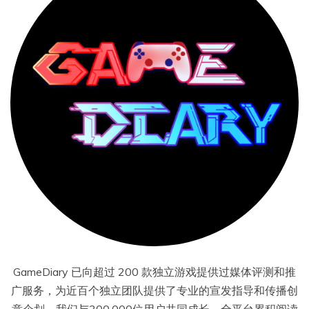
GameDiary 已向超过 200 款独立游戏提供过媒体评测和推
广服务，为近百个独立团队提供了专业的宣发指导和传播创
意企划。我们与300,000位用户共同成长，全平台累积阅读