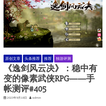
原创文章
头条推荐
推荐
独游评测
《逸剑风云决》：稳中有
变的像素武侠RPG——手
帐测评#405
2023年9月18日
admin