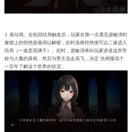
3. 真结局。在轮回结局触发后，玩家在第一次遇见源敏清时
被锁上的拒绝选项得以解锁，此时选择拒绝便可以二速进入
结局（一速是琉璃子）。此时，源敏清将向玩家讲述这所学
校与人魔的真相，然后与男主远走高飞，决定“先稍微花个
一百年了解这个世界的状况”。