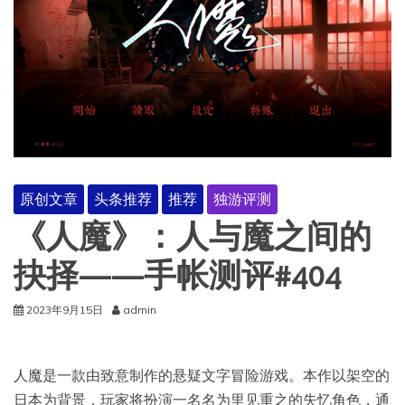
原创文章
头条推荐
推荐
独游评测
《人魔》：人与魔之间的
抉择——手帐测评#404
2023年9月15日
admin
人魔是一款由致意制作的悬疑文字冒险游戏。本作以架空的
日本为背景，玩家将扮演一名名为里见重之的失忆角色，通