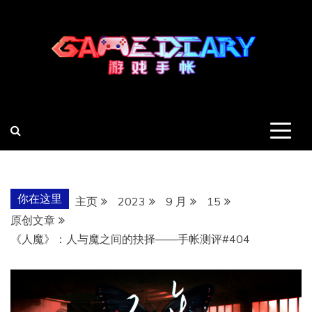
跳
至
内
容
羽风手帐姬
创造最好的内容
你在这里
主页
2023
9 月
15
原创文章
《人魔》：人与魔之间的抉择——手帐测评#404