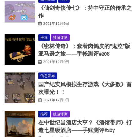
《仙剑奇侠传七》：持中守正的传承之
作
2021年12月9日
推荐
独游评测
《密林传奇》：套着肉鸽皮的“鬼泣”版
亚马逊之旅——手帐测评#208
2021年12月9日
信息发布
国产纪实风模拟生存游戏《大多数》首
次曝光！！
2021年12月9日
推荐
独游评测
在中世纪当酒店大亨？《酒馆带师》打
造七星级酒店——手账测评#207