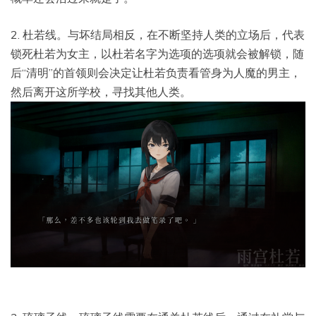
2. 杜若线。与坏结局相反，在不断坚持人类的立场后，代表
锁死杜若为女主，以杜若名字为选项的选项就会被解锁，随
后“清明”的首领则会决定让杜若负责看管身为人魔的男主，
然后离开这所学校，寻找其他人类。