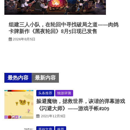
组建三人小队，在轮回中寻找破局之道——肉鸽
卡牌新作《黑夜轮回》8月5日现已发售
2026年8月5日
最热内容
最新内容
头条推荐
独游评测
躲避魔物，拯救世界，诙谐的弹幕游戏
《闪避大师》——游戏手帐#209
2021年12月9日
原创文章
推荐