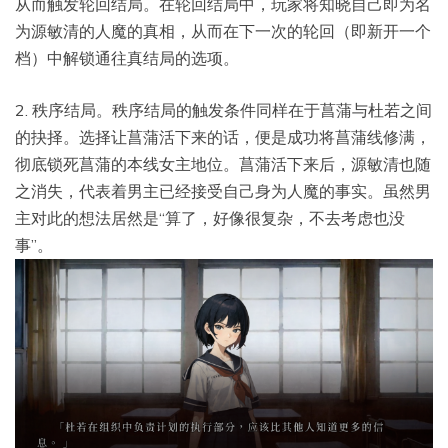
从而触发轮回结局。在轮回结局中，玩家将知晓自己即为名
为源敏清的人魔的真相，从而在下一次的轮回（即新开一个
档）中解锁通往真结局的选项。
2. 秩序结局。秩序结局的触发条件同样在于菖蒲与杜若之间
的抉择。选择让菖蒲活下来的话，便是成功将菖蒲线修满，
彻底锁死菖蒲的本线女主地位。菖蒲活下来后，源敏清也随
之消失，代表着男主已经接受自己身为人魔的事实。虽然男
主对此的想法居然是“算了，好像很复杂，不去考虑也没
事”。