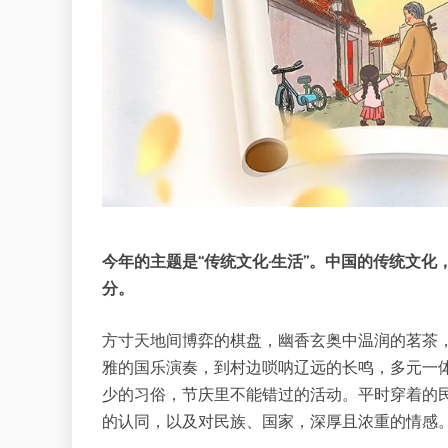
今年的主题是
“
传统文化
·
生活
”
。中国的传统文化
分。
方寸天地间博弈的棋盘，幽香玄奥中温润的茗茶
雅的国乐演奏，到村边唢呐辽远的长鸣，多元一
少的习俗，节庆里不能错过的活动。平时穿着的
的认同，以及对民族、国家，深厚且浓重的情感