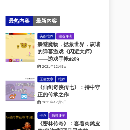
最热内容
最新内容
头条推荐
独游评测
躲避魔物，拯救世界，诙谐
的弹幕游戏《闪避大师》
——游戏手帐#209
2021年12月9日
原创文章
推荐
《仙剑奇侠传七》：持中守
正的传承之作
2021年12月9日
推荐
独游评测
《密林传奇》：套着肉鸽皮