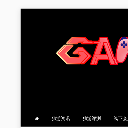
跳
至
内
容
羽风手帐姬
创造最好的内容
独游资讯
独游评测
线下会