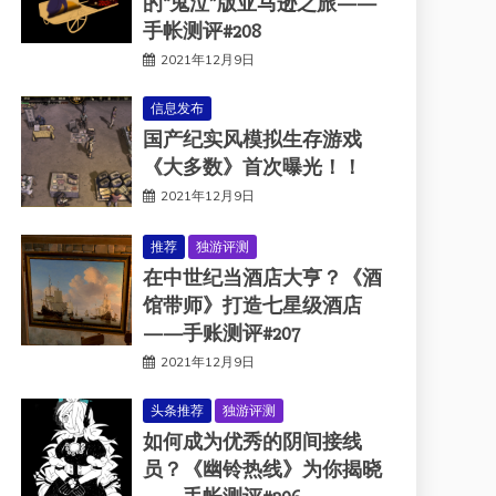
的“鬼泣”版亚马逊之旅——
手帐测评#208
2021年12月9日
信息发布
国产纪实风模拟生存游戏
《大多数》首次曝光！！
2021年12月9日
推荐
独游评测
在中世纪当酒店大亨？《酒
馆带师》打造七星级酒店
——手账测评#207
2021年12月9日
头条推荐
独游评测
如何成为优秀的阴间接线
员？《幽铃热线》为你揭晓