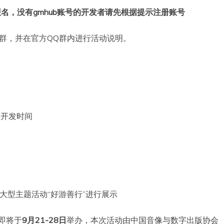
报名，没有
gmhub
账号的开发者请先根据提示注册账号
群，并在官方QQ群内进行活动说明。
-开发时间
文化展大型主题活动“好游善行”进行展示
战即将于
9
月
21-28
日
举办，本次活动由中国音像与数字出版协会