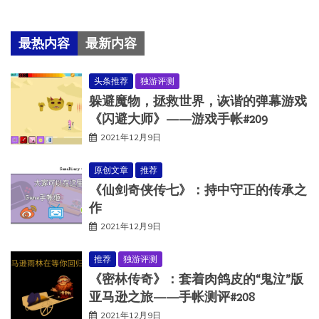
最热内容
最新内容
头条推荐
独游评测
躲避魔物，拯救世界，诙谐的弹幕游戏
《闪避大师》——游戏手帐#209
2021年12月9日
原创文章
推荐
《仙剑奇侠传七》：持中守正的传承之
作
2021年12月9日
推荐
独游评测
《密林传奇》：套着肉鸽皮的“鬼泣”版
亚马逊之旅——手帐测评#208
2021年12月9日