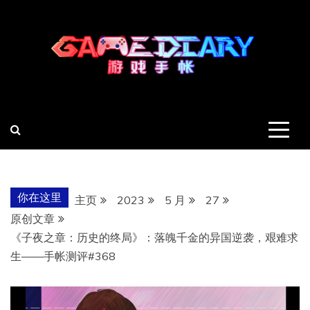
跳
至
内
容
羽风手帐姬
创造最好的内容
你在这里
主页
2023
5 月
27
原创文章
《子夜之章：历史的终局》：落魄千金的异国逆袭，艰难求
生——手帐测评#368