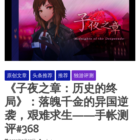
原创文章
头条推荐
推荐
独游评测
《子夜之章：历史的终
局》：落魄千金的异国逆
袭，艰难求生——手帐测
评#368