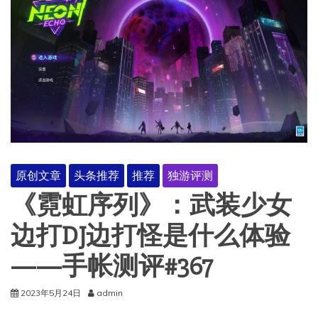
原创文章
头条推荐
推荐
独游评测
《霓虹序列》：武装少女
边打DJ边打怪是什么体验
——手帐测评#367
2023年5月24日
admin