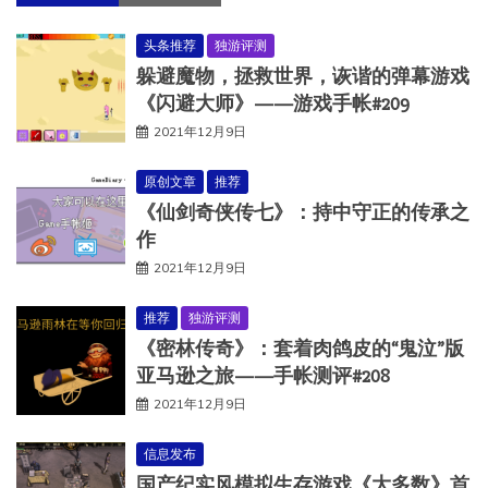
头条推荐
独游评测
躲避魔物，拯救世界，诙谐的弹幕游戏
《闪避大师》——游戏手帐#209
2021年12月9日
原创文章
推荐
《仙剑奇侠传七》：持中守正的传承之
作
2021年12月9日
推荐
独游评测
《密林传奇》：套着肉鸽皮的“鬼泣”版
亚马逊之旅——手帐测评#208
2021年12月9日
信息发布
国产纪实风模拟生存游戏《大多数》首