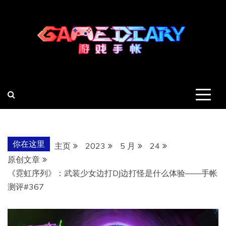
跳
至
内
容
羽风手帐姬
创造最好的内容
你在这里
主页
2023
5 月
24
原创文章
《霓虹序列》：武装少女边打DJ边打怪是什么体验——手帐
测评#367