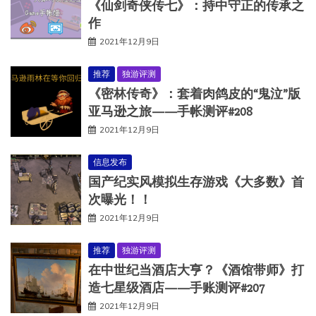
《仙剑奇侠传七》：持中守正的传承之
作
2021年12月9日
推荐
独游评测
《密林传奇》：套着肉鸽皮的“鬼泣”版
亚马逊之旅——手帐测评#208
2021年12月9日
信息发布
国产纪实风模拟生存游戏《大多数》首
次曝光！！
2021年12月9日
推荐
独游评测
在中世纪当酒店大亨？《酒馆带师》打
造七星级酒店——手账测评#207
2021年12月9日