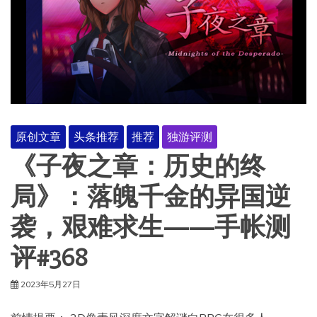
原创文章
头条推荐
推荐
独游评测
《子夜之章：历史的终
局》：落魄千金的异国逆
袭，艰难求生——手帐测
评#368
2023年5月27日