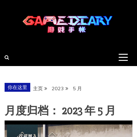
跳
至
内
容
羽风手帐姬
创造最好的内容
你在这里
主页
2023
5 月
月度归档：
2023 年 5 月