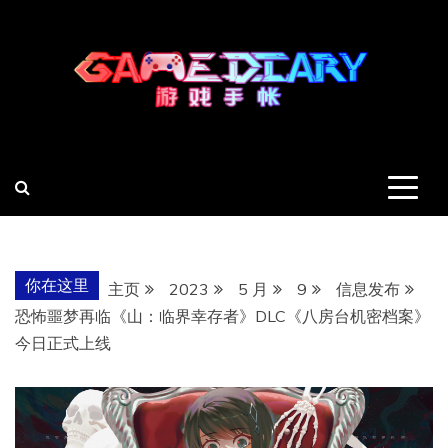
跳
至
内
容
羽风手帐姬
创造最好的内容
你在这里
主页
2023
5 月
9
信息发布
恐怖噩梦再临《山：临界幸存者》DLC《八房台机密档案》
今日正式上线