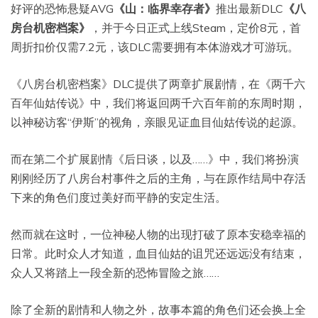
好评的恐怖悬疑AVG
《山：临界幸存者》
推出最新DLC
《八
房台机密档案》
，并于今日正式上线Steam，定价8元，首
周折扣价仅需7.2元，该DLC需要拥有本体游戏才可游玩。
《八房台机密档案》DLC提供了两章扩展剧情，在《两千六
百年仙姑传说》中，我们将返回两千六百年前的东周时期，
以神秘访客“伊斯”的视角，亲眼见证血目仙姑传说的起源。
而在第二个扩展剧情《后日谈，以及……》中，我们将扮演
刚刚经历了八房台村事件之后的主角，与在原作结局中存活
下来的角色们度过美好而平静的安定生活。
然而就在这时，一位神秘人物的出现打破了原本安稳幸福的
日常。此时众人才知道，血目仙姑的诅咒还远远没有结束，
众人又将踏上一段全新的恐怖冒险之旅……
除了全新的剧情和人物之外，故事本篇的角色们还会换上全