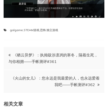
galgame
,
STEAM游戏
,
恐怖
,
独立游戏
文
《栖云异梦》：执拗跋涉凛冽的寒冬，隔着生死，
与你相拥——手帐测评#361
章
导
《火山的女儿》：您永远是我最爱的人，也永远爱着
我吧——手帐测评#362
航
相关文章