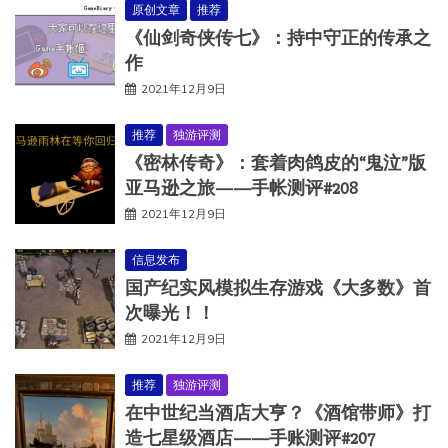
原创文章
推荐
《仙剑奇侠传七》：持中守正的传承之
作
2021年12月9日
推荐
独游评测
《密林传奇》：套着肉鸽皮的“鬼泣”版
亚马逊之旅——手帐测评#208
2021年12月9日
信息发布
国产纪实风模拟生存游戏《大多数》首
次曝光！！
2021年12月9日
推荐
独游评测
在中世纪当酒店大亨？《酒馆带师》打
造七星级酒店——手账测评#207