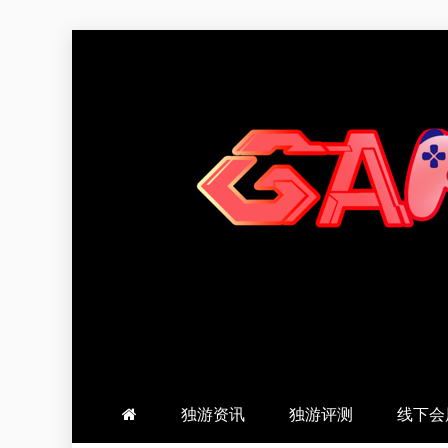
跳
至
内
容
羽风手帐姬
创造最好的内容
独游资讯
独游评测
线下会