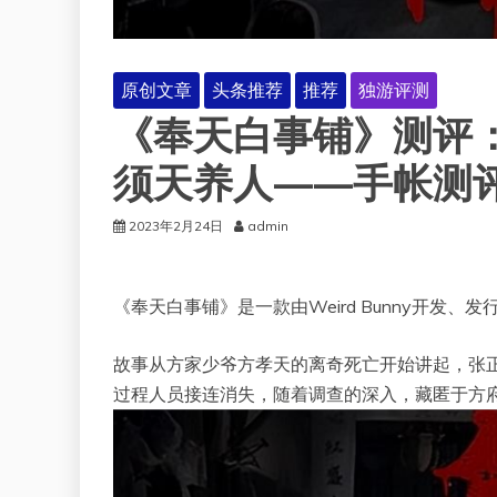
原创文章
头条推荐
推荐
独游评测
《奉天白事铺》测评
须天养人——手帐测评#
2023年2月24日
admin
《奉天白事铺》是一款由Weird Bunny开
故事从方家少爷方孝天的离奇死亡开始讲起，张
过程人员接连消失，随着调查的深入，藏匿于方