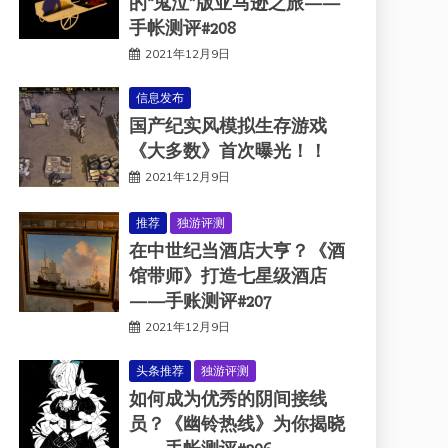
的“鬼泣”版亚马逊之旅——
手帐测评#208
2021年12月9日
信息发布
国产纪实风模拟生存游戏
《大多数》首次曝光！！
2021年12月9日
推荐
独游评测
在中世纪当酒店大亨？《酒
馆带师》打造七星级酒店
——手账测评#207
2021年12月9日
头条推荐
独游评测
如何成为优秀的阴间接线
员？《幽铃热线》为你揭晓