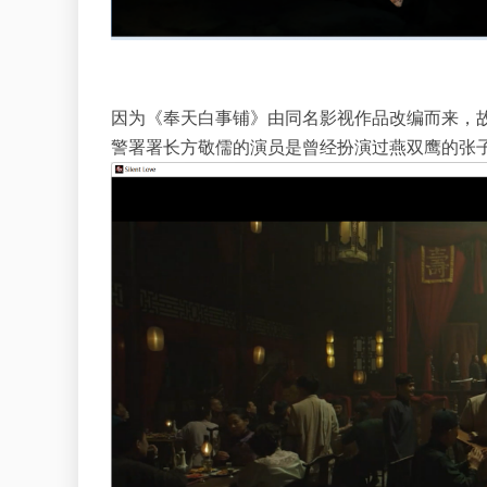
因为《奉天白事铺》由同名影视作品改编而来，
警署署长方敬儒的演员是曾经扮演过燕双鹰的张