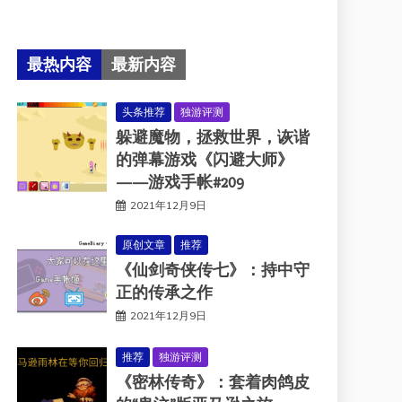
最热内容
最新内容
头条推荐
独游评测
躲避魔物，拯救世界，诙谐
的弹幕游戏《闪避大师》
——游戏手帐#209
2021年12月9日
原创文章
推荐
《仙剑奇侠传七》：持中守
正的传承之作
2021年12月9日
推荐
独游评测
《密林传奇》：套着肉鸽皮