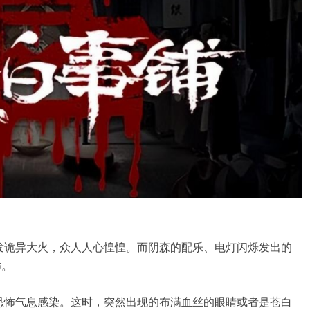
发诡异大火，众人人心惶惶。而阴森的配乐、电灯闪烁发出的
怖。
恐怖气息感染。这时，突然出现的布满血丝的眼睛或者是苍白