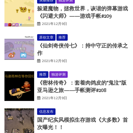
头条推荐
独游评测
躲避魔物，拯救世界，诙谐的弹幕游戏
《闪避大师》——游戏手帐#209
2021年12月9日
原创文章
推荐
《仙剑奇侠传七》：持中守正的传承之
作
2021年12月9日
推荐
独游评测
《密林传奇》：套着肉鸽皮的“鬼泣”版
亚马逊之旅——手帐测评#208
2021年12月9日
信息发布
国产纪实风模拟生存游戏《大多数》首
次曝光！！