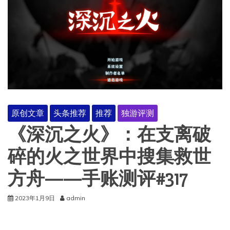
原创文章
头条推荐
推荐
独游评测
《深沉之火》：在支离破
碎的火之世界中搜集救世
方舟——手账测评#317
2023年1月9日
admin