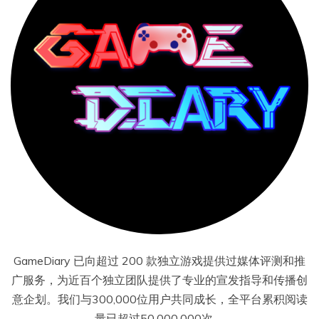
GameDiary 已向超过 200 款独立游戏提供过媒体评测和推
广服务，为近百个独立团队提供了专业的宣发指导和传播创
意企划。我们与300,000位用户共同成长，全平台累积阅读
量已超过50,000,000次。