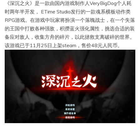
《深沉之火》是一款由国内游戏制作人VeryBigDog个人耗
时两年半开发， ETime Studio发行的一款魂系横板动作类
RPG游戏。在游戏中玩家将扮演一个落魄战士，在一个失落
的王国中打败各种强敌，积攒蓝火强化属性，挑选合适的装
备应对敌人，收集方舟的碎片，以此拯救支离破碎的世界。
该游戏已于11月25日上架steam，售价48元人民币。