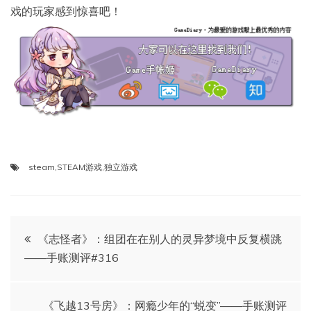
戏的玩家感到惊喜吧！
steam
,
STEAM游戏
,
独立游戏
文
《志怪者》：组团在在别人的灵异梦境中反复横跳
——手账测评#316
章
导
《飞越13号房》：网瘾少年的“蜕变”——手账测评