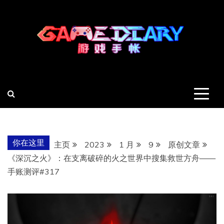
跳
至
内
容
羽风手帐姬
创造最好的内容
你在这里
主页
2023
1 月
9
原创文章
《深沉之火》：在支离破碎的火之世界中搜集救世方舟——
手账测评#317