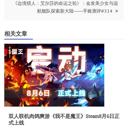
导
《边境猎人：艾尔莎的命运之轮》：金发美少女与远
航舰队探索新大陆——手账测评#314
航
相关文章
双人联机肉鸽爽游《我不是魔王》Steam8月6日正
式上线