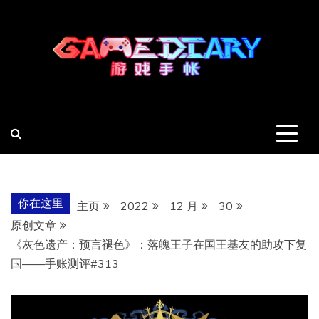
跳
至
内
容
羽风手帐姬
创造最好的内容
你在这里
主页
2022
12 月
30
原创文章
《灰色遗产：预言褪色》：落魄王子在国王基友的助攻下复
国——手账测评#313