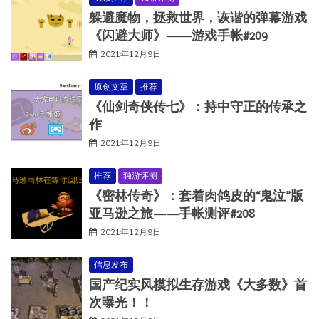
躲避魔物，拯救世界，诙谐的弹幕游戏
《闪避大师》——游戏手帐#209
2021年12月9日
原创文章
推荐
《仙剑奇侠传七》：持中守正的传承之
作
2021年12月9日
推荐
独游评测
《密林传奇》：套着肉鸽皮的“鬼泣”版
亚马逊之旅——手帐测评#208
2021年12月9日
信息发布
国产纪实风模拟生存游戏《大多数》首
次曝光！！