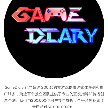
GameDiary 已向超过 200 款独立游戏提供过媒体评测和推
广服务，为近百个独立团队提供了专业的宣发指导和传播创
意企划。我们与300,000位用户共同成长，全平台累积阅读
量已超过50,000,000次。