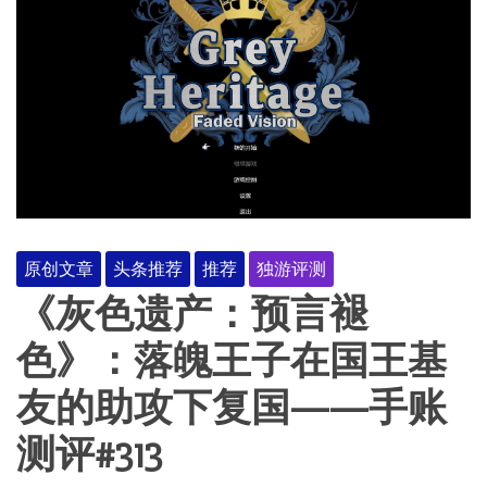
原创文章
头条推荐
推荐
独游评测
《灰色遗产：预言褪
色》：落魄王子在国王基
友的助攻下复国——手账
测评#313