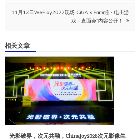
导
11月13日WePlay2022现场“CiGA x Fami通・电击游
戏 – 直面会”内容公开！
航
相关文章
光影破界，次元共融，ChinaJoy2026次元影像生