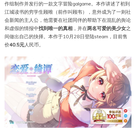
作组制作并发行的一款文字冒险galgame。本作讲述了初到
江城读书的穷学生顾唯（前作叫顾韦），意外成为了一则社
会新闻的主人公，他需要在社团同伴的帮助下在混乱的舆论
和虚假的情报中
找到唯一的真相
，并在
两名可爱的美少女
之
间做出自己的抉择。本作于10月28日登陆steam，目前售
价
40.5元
人民币。