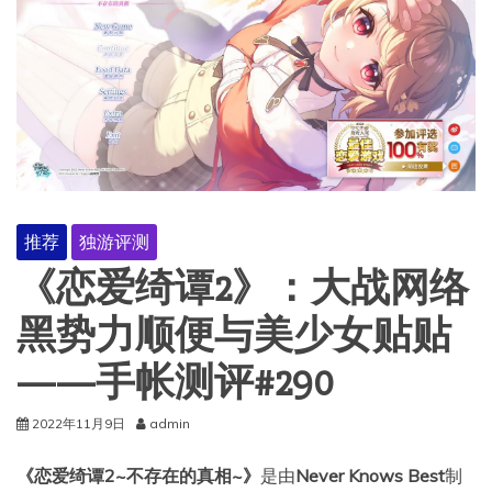
推荐
独游评测
《恋爱绮谭2》：大战网络
黑势力顺便与美少女贴贴
——手帐测评#290
2022年11月9日
admin
《恋爱绮谭2~不存在的真相~》
是由
Never Knows Best
制