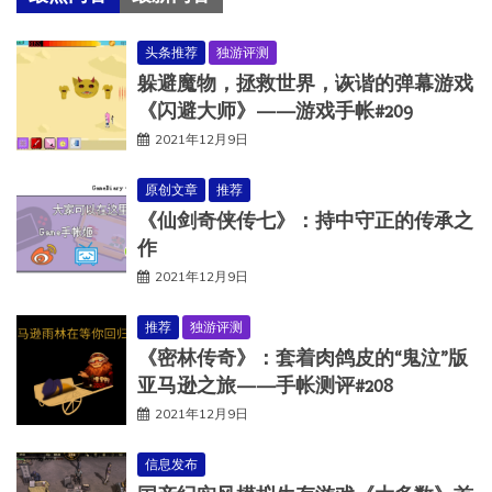
头条推荐
独游评测
躲避魔物，拯救世界，诙谐的弹幕游戏
《闪避大师》——游戏手帐#209
2021年12月9日
原创文章
推荐
《仙剑奇侠传七》：持中守正的传承之
作
2021年12月9日
推荐
独游评测
《密林传奇》：套着肉鸽皮的“鬼泣”版
亚马逊之旅——手帐测评#208
2021年12月9日
信息发布