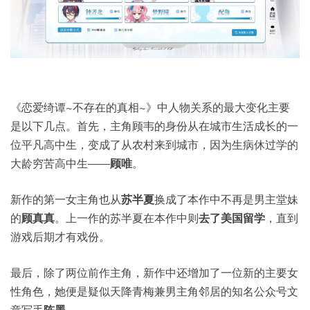
《恋爱绮谭~不存在的真相~》中人物关系的最大变化主要
是以下几点。首先，主角顾韦的身份从在城市生活成长的一
位平凡高中生，变成了从农村来到城市，因为生病休过学的
大龄穷苦高中生——
顾唯
。
新作的第一女主角也从
苏半夏
换成了本作中不再是男主堂妹
的
顾真真
。上一作的苏半夏在本作中则
去了美国留学
，直到
游戏后期才有戏份。
最后，除了两位前作主角，新作中还增加了一位新的主要女
性角色，她便是疑似天降青梅兼男主角邻居的知名公众号文
章写手
陈墨
。