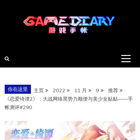
跳
至
内
容
羽风手帐姬
创造最好的内容
你在这里
主页
2022
11 月
9
推荐
《恋爱绮谭2》：大战网络黑势力顺便与美少女贴贴——手
帐测评#290