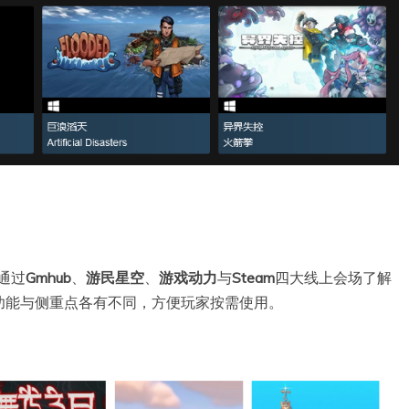
够通过
Gmhub
、
游民星空
、
游戏动力
与
Steam
四大线上会场了解
功能与侧重点各有不同，方便玩家按需使用。