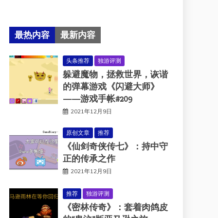
最热内容
最新内容
头条推荐
独游评测
躲避魔物，拯救世界，诙谐
的弹幕游戏《闪避大师》
——游戏手帐#209
2021年12月9日
原创文章
推荐
《仙剑奇侠传七》：持中守
正的传承之作
2021年12月9日
推荐
独游评测
《密林传奇》：套着肉鸽皮