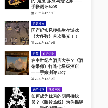
的“鬼泣”版亚马逊之旅——
手帐测评#208
2021年12月9日
信息发布
国产纪实风模拟生存游戏
《大多数》首次曝光！！
2021年12月9日
推荐
独游评测
在中世纪当酒店大亨？《酒
馆带师》打造七星级酒店
——手账测评#207
2021年12月9日
头条推荐
独游评测
如何成为优秀的阴间接线
员？《幽铃热线》为你揭晓