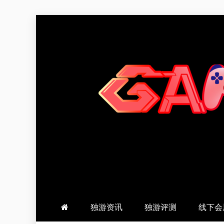
跳
至
内
容
羽风手帐姬
创造最好的内容
独游资讯
独游评测
线下会