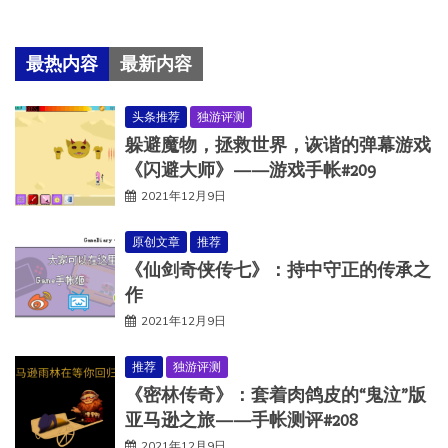
最热内容
最新内容
头条推荐
独游评测
躲避魔物，拯救世界，诙谐的弹幕游戏
《闪避大师》——游戏手帐#209
2021年12月9日
原创文章
推荐
《仙剑奇侠传七》：持中守正的传承之
作
2021年12月9日
推荐
独游评测
《密林传奇》：套着肉鸽皮的“鬼泣”版
亚马逊之旅——手帐测评#208
2021年12月9日