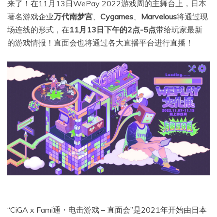
来了！在11月13日WePay 2022游戏周的主舞台上，日本
著名游戏企业
万代南梦宫
、
Cygames
、
Marvelous
将通过现
场连线的形式，在
11月13日下午的2点-5点
带给玩家最新
的游戏情报！直面会也将通过各大直播平台进行直播！
“CiGA x Fami通・电击游戏 – 直面会”是2021年开始由日本