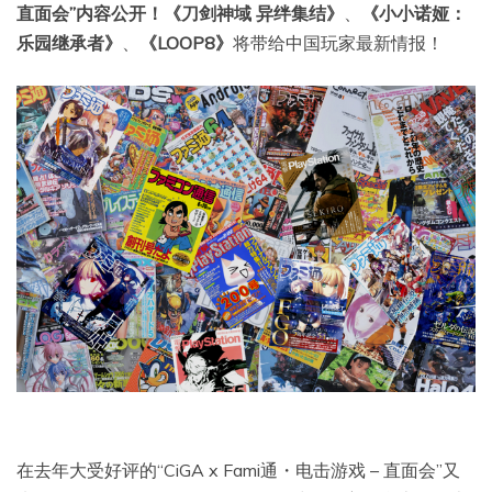
直面会”内容公开！《刀剑神域 异绊集结》
、
《小小诺娅：
乐园继承者》
、
《LOOP8》
将带给中国玩家最新情报！
在去年大受好评的“CiGA x Fami通・电击游戏 – 直面会”又