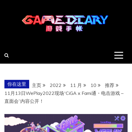
跳
至
内
容
羽风手帐姬
创造最好的内容
你在这里
主页
2022
11 月
10
推荐
11月13日WePlay2022现场“CiGA x Fami通・电击游戏 –
直面会”内容公开！