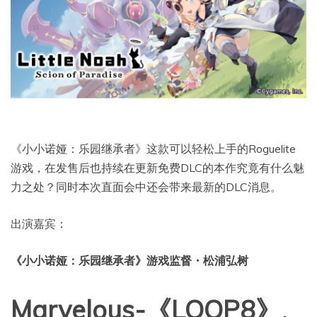
《小小诺娅：乐园继承者》这款可以轻松上手的Roguelite
游戏，在发售后也持续在更新免费DLC的本作究竟有什么魅
力之处？同时本次直面会中还会带来最新的DLC消息。
出演嘉宾：
《小小诺娅：乐园继承者》游戏监督・松浦弘树
Marvelous-《LOOP8》、