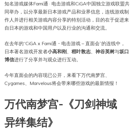
知名游戏媒体Fami通 · 电击游戏和CiGA中国独立游戏联盟共
同举办，以分享最新日本游戏产品和业界信息，连线游戏制
作人并进行相关游戏内容分享的特别活动，目的在于促进来
自日本的游戏和中国用户以及行业的沟通和交流。
在去年的“CiGA x Fami通・电击游戏 – 直面会”的连线中，
日本著名游戏开发者
小高和刚
、
稻叶敦志
、
神谷英树
与
坂口
博信
进行了分享并与观众进行互动。
今年直面会的内容现已公开，来看下万代南梦宫、
Cygames、Marvelous将会带来哪些游戏的最新情报！
万代南梦宫-《刀剑神域
异绊集结》