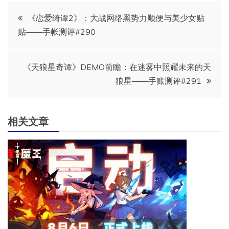
文
《恋爱绮谭2》：大战网络黑势力顺便与美少女贴
贴——手帐测评#290
章
导
《天狼星奇谭》DEMO前瞻：在迷雾中照耀未来的天
狼星——手账测评#291
航
相关文章