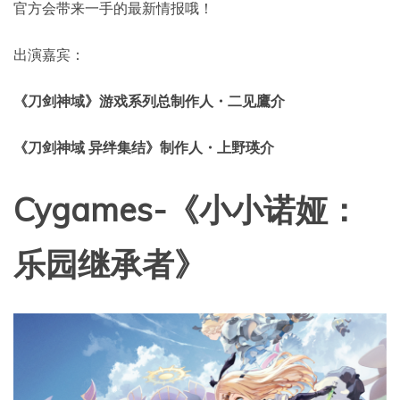
官方会带来一手的最新情报哦！
出演嘉宾：
《刀剑神域》游戏系列总制作人・二见鷹介
《刀剑神域 异绊集结》制作人・上野瑛介
Cygames-《小小诺娅：
乐园继承者》