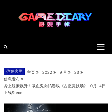
跳
至
内
容
羽风手帐姬
创造最好的内容
你在这里
主页
2022
9 月
23
信息发布
肾上腺素飙升！吸血鬼肉鸽游戏《古巫竞技场》10月14日
上线Steam