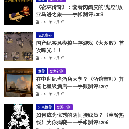
《密林传奇》：套着肉鸽皮的“鬼泣”版
亚马逊之旅——手帐测评#208
2021年12月9日
信息发布
国产纪实风模拟生存游戏《大多数》首
次曝光！！
2021年12月9日
推荐
独游评测
在中世纪当酒店大亨？《酒馆带师》打
造七星级酒店——手账测评#207
2021年12月9日
头条推荐
独游评测
如何成为优秀的阴间接线员？《幽铃热
线》为你揭晓——手帐测评#206