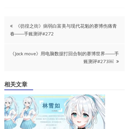
文
《彷徨之街》病弱白富美与现代花魁的赛博伤痛青
春——手账测评#272
章
导
《Jack move》用电脑数据打回合制的赛博世界——手
账测评#273￼
航
相关文章