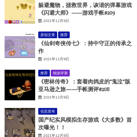
躲避魔物，拯救世界，诙谐的弹幕游戏
《闪避大师》——游戏手帐#209
2021年12月9日
原创文章
推荐
《仙剑奇侠传七》：持中守正的传承之
作
2021年12月9日
推荐
独游评测
《密林传奇》：套着肉鸽皮的“鬼泣”版
亚马逊之旅——手帐测评#208
2021年12月9日
信息发布
国产纪实风模拟生存游戏《大多数》首
次曝光！！
2021年12月9日