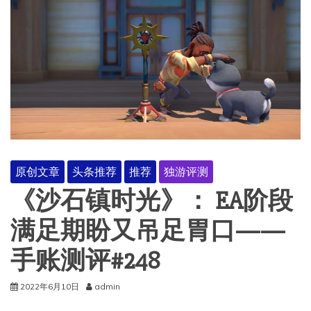
原创文章
头条推荐
推荐
独游评测
《沙石镇时光》： EA阶段
满足期盼又吊足胃口——
手账测评#248
2022年6月10日
admin