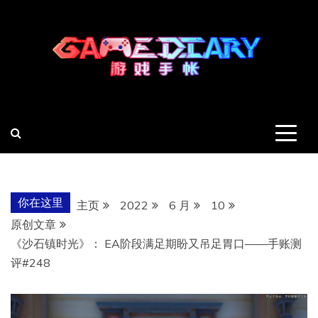
跳
至
内
容
羽风手帐姬
创造最好的内容
你在这里
主页
2022
6 月
10
原创文章
《沙石镇时光》： EA阶段满足期盼又吊足胃口——手账测
评#248