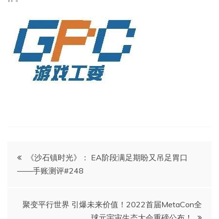
文
《沙石镇时光》： EA阶段满足期盼又吊足胃口
——手账测评#248
章
导
聚变平行世界 引爆未来价值！2022首届MetaCon全
球元宇宙生态大会重磅公布！