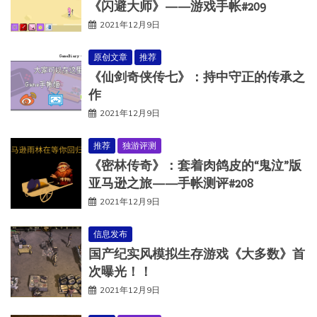
《闪避大师》——游戏手帐#209
2021年12月9日
原创文章
推荐
《仙剑奇侠传七》：持中守正的传承之
作
2021年12月9日
推荐
独游评测
《密林传奇》：套着肉鸽皮的“鬼泣”版
亚马逊之旅——手帐测评#208
2021年12月9日
信息发布
国产纪实风模拟生存游戏《大多数》首
次曝光！！
2021年12月9日