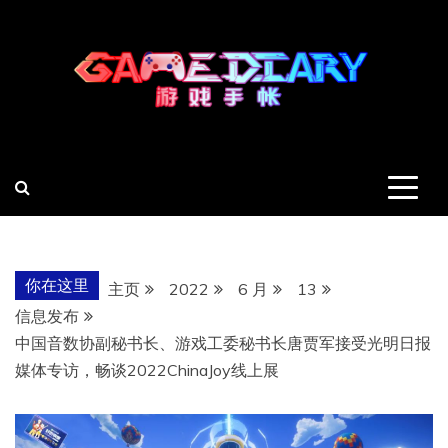
跳
至
内
容
羽风手帐姬
创造最好的内容
你在这里
主页
2022
6 月
13
信息发布
中国音数协副秘书长、游戏工委秘书长唐贾军接受光明日报
媒体专访，畅谈2022ChinaJoy线上展