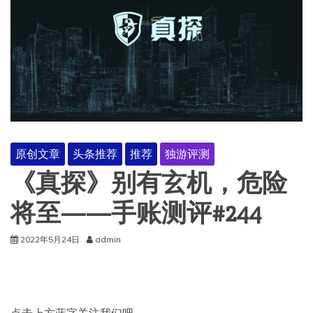
原创文章
头条推荐
推荐
独游评测
《真探》别有玄机，危险
将至——手账测评#244
2022年5月24日
admin
点击上方蓝字关注我们吧~