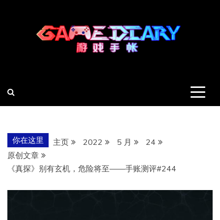
跳
至
内
容
羽风手帐姬
创造最好的内容
你在这里
主页
2022
5 月
24
原创文章
《真探》别有玄机，危险将至——手账测评#244